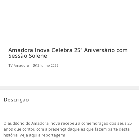
SOMOS TODOS EUROPEUS
ENCONTROS IMAGINÁRIOS
AMADORA LIGA À RESILIÊNCIA
Amadora Inova Celebra 25º Aniversário com
VEMOS OUVIMOS E LEMOS
Sessão Solene
TV Amadora
12 Junho 2025
(RE) PENSAMENTOS
ECOMOVE-TE
HISTÓRIAS DE ABRIL
Descrição
O auditório do Amadora Inova recebeu a comemoração dos seus 25
anos que contou com a presença daqueles que fazem parte desta
história. Veja aqui a reportagem!