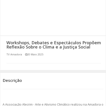
SOMOS TODOS EUROPEUS
ENCONTROS IMAGINÁRIOS
AMADORA LIGA À RESILIÊNCIA
VEMOS OUVIMOS E LEMOS
Workshops, Debates e Espectáculos Propõem
Reflexão Sobre o Clima e a Justiça Social
(RE) PENSAMENTOS
TV Amadora
20 Maio 2025
ECOMOVE-TE
HISTÓRIAS DE ABRIL
Descrição
A Associação Alecrim - Arte e Ativismo Climático realizou na Amadora o