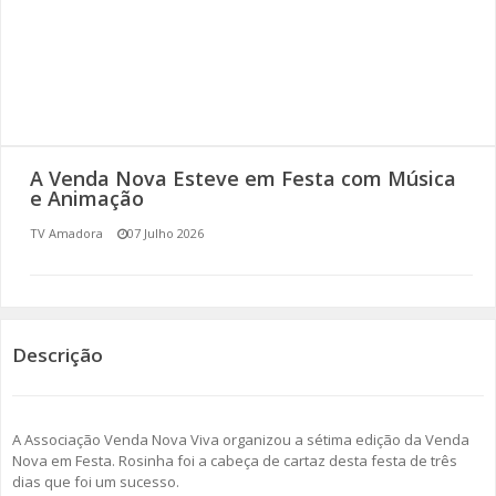
SOMOS TODOS EUROPEUS
ENCONTROS IMAGINÁRIOS
AMADORA LIGA À RESILIÊNCIA
A Venda Nova Esteve em Festa com Música
VEMOS OUVIMOS E LEMOS
e Animação
TV Amadora
07 Julho 2026
(RE) PENSAMENTOS
ECOMOVE-TE
HISTÓRIAS DE ABRIL
Descrição
A Associação Venda Nova Viva organizou a sétima edição da Venda
Nova em Festa. Rosinha foi a cabeça de cartaz desta festa de três
dias que foi um sucesso.