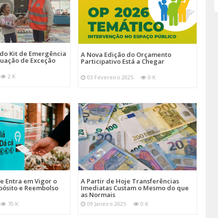
 do Kit de Emergência
A Nova Edição do Orçamento
tuação de Exceção
Participativo Está a Chegar
2 K
03 Fevereiro 2025
0 K
je Entra em Vigor o
A Partir de Hoje Transferências
pósito e Reembolso
Imediatas Custam o Mesmo do que
as Normais
70 K
09 Janeiro 2025
0 K