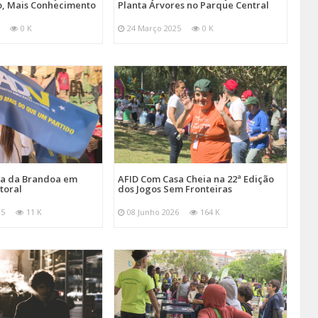
, Mais Conhecimento
Planta Árvores no Parque Central
0 K
24 Março 2025
0 K
ira da Brandoa em
AFID Com Casa Cheia na 22ª Edição
toral
dos Jogos Sem Fronteiras
25
11 K
08 Junho 2026
164 K