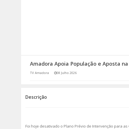
SOMOS TODOS EUROPEUS
ENCONTROS IMAGINÁRIOS
AMADORA LIGA À RESILIÊNCIA
VEMOS OUVIMOS E LEMOS
Amadora Apoia População e Aposta na
(RE) PENSAMENTOS
TV Amadora
08 Julho 2026
ECOMOVE-TE
HISTÓRIAS DE ABRIL
Descrição
Foi hoje desativado o Plano Prévio de Intervenção para a