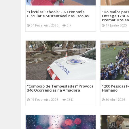
"Circular Schools" - A Economia
"Do Maior par
Circular e Sustentável nas Escolas
Entrega 1781 A
Prematuros ao
04 Fevereiro 2025
0 K
17 Junho 2025
“Comboio de Tempestades” Provoca
1200 Pessoas 
346 Ocorrências na Amadora
Humano
19 Fevereiro 2026
98 K
30 Abril 2026