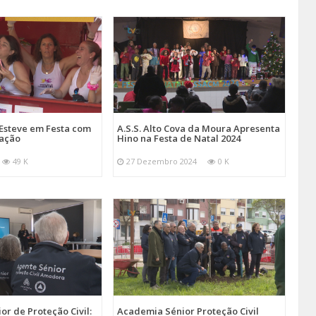
Esteve em Festa com
A.S.S. Alto Cova da Moura Apresenta
mação
Hino na Festa de Natal 2024
49 K
27 Dezembro 2024
0 K
r de Proteção Civil:
Academia Sénior Proteção Civil