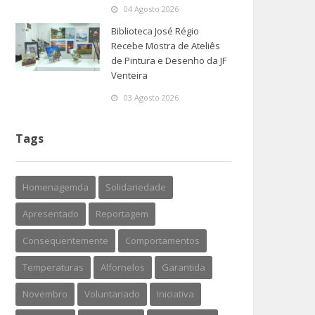
04 Agosto 2026
Biblioteca José Régio
Recebe Mostra de Ateliês
de Pintura e Desenho da JF
Venteira
03 Agosto 2026
Tags
Homenagemda
Solidariedade
Apresentado
Reportagem
Consequentemente
Comportamentos
Temperaturas
Alfornelos
Garantida
Novembro
Voluntariado
Iniciativa