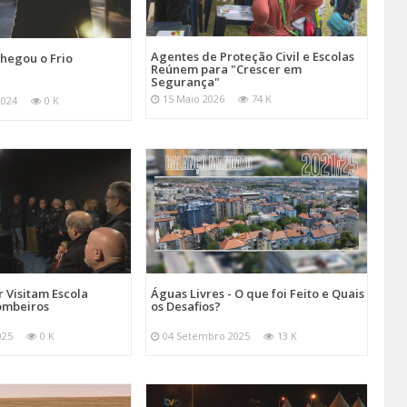
Agentes de Proteção Civil e Escolas
hegou o Frio
Reúnem para "Crescer em
Segurança"
15 Maio 2026
74 K
2024
0 K
 Visitam Escola
Águas Livres - O que foi Feito e Quais
ombeiros
os Desafios?
025
0 K
04 Setembro 2025
13 K