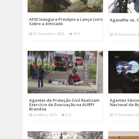
AFID Inaugura Presépio e Lança Livro
Agasalhe-se, C
Sobre a Amizade
05 Dezembro 2025
39 K
09 Dezembro 
Agentes de Proteção Civil Realizam
Agentes Sénior
Exercício de Evacuação na AURPI
Nacional de B
Brandoa
26 Março 2025
0 K
17 Fevereiro 2