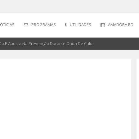
OTÍCIAS
PROGRAMAS
UTILIDADES
AMADORA BD
o E Aposta Na Prevenção Durante Onda De Calor