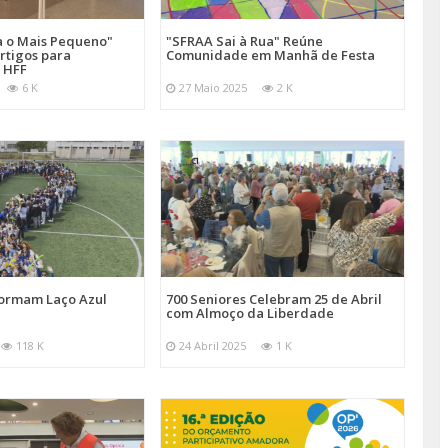
a o Mais Pequeno"
"SFRAA Sai à Rua" Reúne
rtigos para
Comunidade em Manhã de Festa
 HFF
6 K
27 Maio 2025
2 K
Formam Laço Azul
700 Seniores Celebram 25 de Abril
com Almoço da Liberdade
118 K
24 Abril 2025
1 K