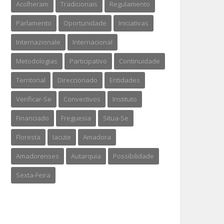
Acolheram
Tradicionais
Regulamento
Parlamento
Oportunidade
Iniciativas
Internazionale
Internacional
Metodologias
Participativo
Continuidade
Territorial
Direccionado
Entidades
Verificar-Se
Convectivos
Instituto
Financiado
Freguesia
Situa-Se
Floresta
Iacute
Amadora
Amadorenses
Autarquia
Possibilidade
Sexta-Feira