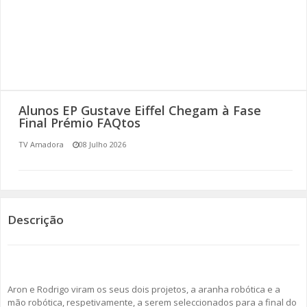
SOMOS TODOS EUROPEUS
ENCONTROS IMAGINÁRIOS
AMADORA LIGA À RESILIÊNCIA
Alunos EP Gustave Eiffel Chegam à Fase
VEMOS OUVIMOS E LEMOS
Final Prémio FAQtos
TV Amadora
08 Julho 2026
(RE) PENSAMENTOS
ECOMOVE-TE
HISTÓRIAS DE ABRIL
Descrição
Aron e Rodrigo viram os seus dois projetos, a aranha robótica e a
mão robótica, respetivamente, a serem seleccionados para a final do