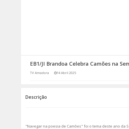
SOMOS TODOS EUROPEUS
ENCONTROS IMAGINÁRIOS
AMADORA LIGA À RESILIÊNCIA
VEMOS OUVIMOS E LEMOS
EB1/JI Brandoa Celebra Camões na Se
(RE) PENSAMENTOS
TV Amadora
14 Abril 2025
ECOMOVE-TE
HISTÓRIAS DE ABRIL
Descrição
"Navegar na poesia de Camões" foi o tema deste ano da Se