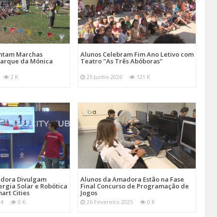
entam Marchas
Alunos Celebram Fim Ano Letivo com
Parque da Mónica
Teatro "As Três Abóboras"
2 K
25 Junho 2026
121 K
adora Divulgam
Alunos da Amadora Estão na Fase
ergia Solar e Robótica
Final Concurso de Programação de
art Cities
Jogos
24
0 K
26 Fevereiro 2025
0 K