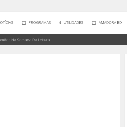
OTÍCIAS
PROGRAMAS
UTILIDADES
AMADORA BD
Camões Na Semana Da Leitura