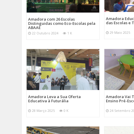
Amadora Educ
Amadora com 26 Escolas
das Escolas e
Distinguidas como Eco-Escolas pela
ABAAE
29 Maio 2025
22 Outubro 2024
1 K
Amadora Leva a Sua Oferta
Amadora Vai T
Educativa à Futurália
Ensino Pré-Esc
28 Março 2025
0 K
24 Setembro 2