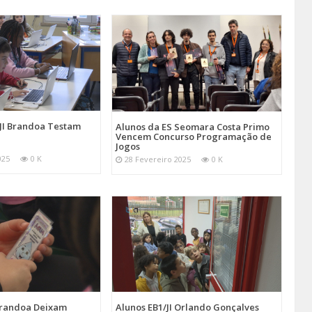
/JI Brandoa Testam
Alunos da ES Seomara Costa Primo
Vencem Concurso Programação de
Jogos
025
0 K
28 Fevereiro 2025
0 K
 Brandoa Deixam
Alunos EB1/JI Orlando Gonçalves