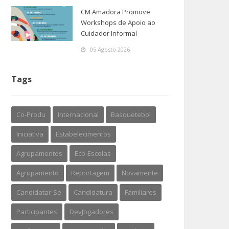
CM Amadora Promove
Workshops de Apoio ao
Cuidador Informal
05 Agosto 2026
Tags
Co-Produ
Internacional
Basquetebol
Iniciativa
Estabelecimentos
Agrupamentos
Eco-Escolas
Agrupamento
Reportagem
Novamente
Candidatar-Se
Candidatura
Familiares
Participantes
DevJogadores