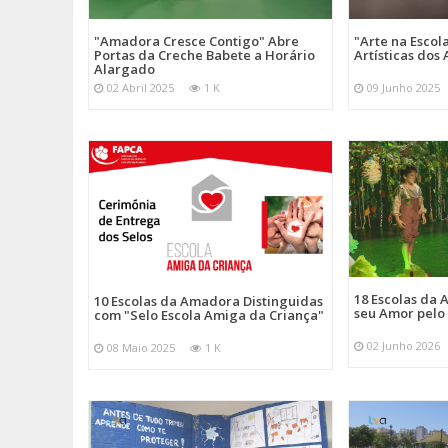
"Amadora Cresce Contigo" Abre
"Arte na Escol
Portas da Creche Babete a Horário
Artísticas do
Alargado
02 Abril 2025
1 K
09 Junho 2025
18 Escolas da
10 Escolas da Amadora Distinguidas
seu Amor pelo
com "Selo Escola Amiga da Criança"
02 Junho 2026
08 Maio 2025
1 K