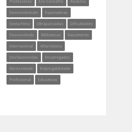
Professores
Eco-Conselho
Realizou
Desenvolveram
Espectativas
Sexta-Feira
Ultrapassadas
Dificuldades
Desenvolvido
Bibliotecas
Nascimento
Internacional
Alfarrobeira
Desfavorecidas
Encarregados
Necessidade
Empregabilidade
Profissional
Educativas