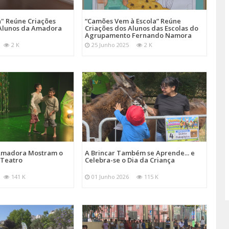
a" Reúne Criações
“Camões Vem à Escola” Reúne
s Alunos da Amadora
Criações dos Alunos das Escolas do
Agrupamento Fernando Namora
2 K
25 Junho 2025
2 K
 Amadora Mostram o
A Brincar Também se Aprende... e
 Teatro
Celebra-se o Dia da Criança
141 K
01 Junho 2026
115 K