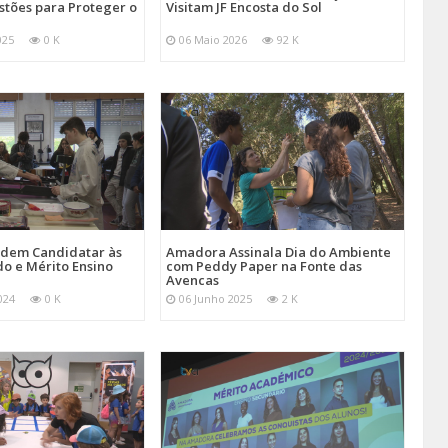
stões para Proteger o
Visitam JF Encosta do Sol
025
0 K
06 Maio 2026
92 K
Podem Candidatar às
Amadora Assinala Dia do Ambiente
do e Mérito Ensino
com Peddy Paper na Fonte das
Avencas
024
0 K
06 Junho 2025
2 K