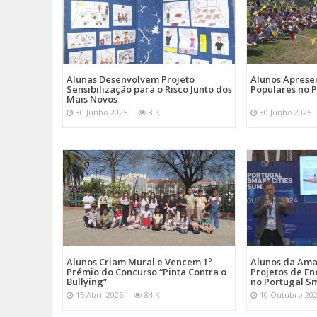
Alunas Desenvolvem Projeto
Alunos Apres
Sensibilização para o Risco Junto dos
Populares no 
Mais Novos
30 Junho 2025
3 K
30 Junho 2025
Alunos Criam Mural e Vencem 1º
Alunos da Am
Prémio do Concurso “Pinta Contra o
Projetos de En
Bullying”
no Portugal Sm
15 Abril 2026
84 K
10 Outubro 20