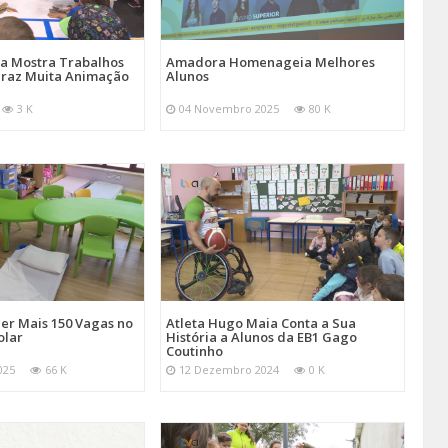
a Mostra Trabalhos
Amadora Homenageia Melhores
 Traz Muita Animação
Alunos
3 K
04 Novembro 2025
80 K
er Mais 150 Vagas no
Atleta Hugo Maia Conta a Sua
olar
História a Alunos da EB1 Gago
Coutinho
025
66 K
12 Dezembro 2024
0 K