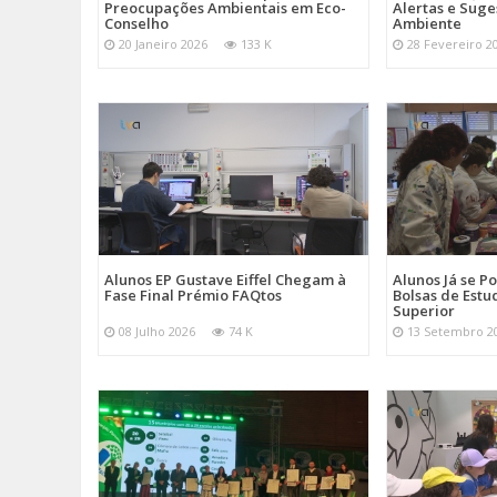
Preocupações Ambientais em Eco-
Alertas e Suge
Conselho
Ambiente
20 Janeiro 2026
133 K
28 Fevereiro 2
Alunos EP Gustave Eiffel Chegam à
Alunos Já se 
Fase Final Prémio FAQtos
Bolsas de Estu
Superior
08 Julho 2026
74 K
13 Setembro 2