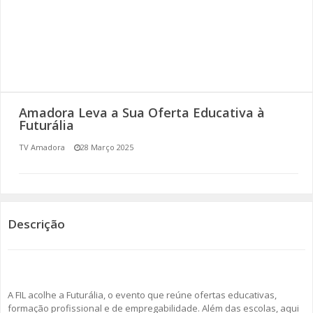
SOMOS TODOS EUROPEUS
ENCONTROS IMAGINÁRIOS
AMADORA LIGA À RESILIÊNCIA
Amadora Leva a Sua Oferta Educativa à
VEMOS OUVIMOS E LEMOS
Futurália
TV Amadora
28 Março 2025
(RE) PENSAMENTOS
ECOMOVE-TE
HISTÓRIAS DE ABRIL
Descrição
A FIL acolhe a Futurália, o evento que reúne ofertas educativas,
formação profissional e de empregabilidade. Além das escolas, aqui