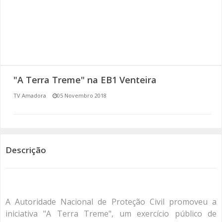
SOMOS TODOS EUROPEUS
ENCONTROS IMAGINÁRIOS
AMADORA LIGA À RESILIÊNCIA
"A Terra Treme" na EB1 Venteira
VEMOS OUVIMOS E LEMOS
TV Amadora
05 Novembro 2018
(RE) PENSAMENTOS
ECOMOVE-TE
Descrição
HISTÓRIAS DE ABRIL
A Autoridade Nacional de Proteção Civil promoveu a
iniciativa "A Terra Treme", um exercício público de