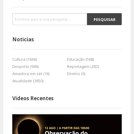
Noticias
Cultura (1666)
Educação (568)
Desporto (946)
Reportagem (282)
Amadora em set (16)
Diretos (0)
Atualidade (3850)
Videos Recentes