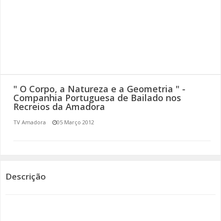
SOMOS TODOS EUROPEUS
ENCONTROS IMAGINÁRIOS
AMADORA LIGA À RESILIÊNCIA
VEMOS OUVIMOS E LEMOS
" O Corpo, a Natureza e a Geometria " -
Companhia Portuguesa de Bailado nos
Recreios da Amadora
(RE) PENSAMENTOS
TV Amadora
05 Março 2012
ECOMOVE-TE
HISTÓRIAS DE ABRIL
Descrição