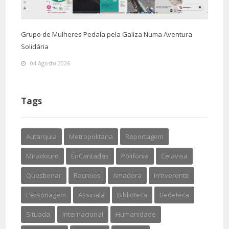
Grupo de Mulheres Pedala pela Galiza Numa Aventura
Solidária
04 Agosto 2026
Tags
Autarquia
Metropolitana
Reportagem
Miradouro
EnCantadas
Polifonia
Celavisa
Questionar
Recreios
Amadora
Irreverente
Personagem
Assinala
Biblioteca
Bedeteca
Situada
Internacional
Humanidade