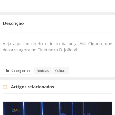
SOMOS TODOS EUROPEUS
ENCONTROS IMAGINÁRIOS
Descrição
AMADORA LIGA À RESILIÊNCIA
Veja aqui em direto o início da peça Aiiii Cigano, que
VEMOS OUVIMOS E LEMOS
decorre agora no Cineteatro D. João V!
(RE) PENSAMENTOS
ECOMOVE-TE
Categorias
Noticias
Cultura
HISTÓRIAS DE ABRIL
Artigos relacionados