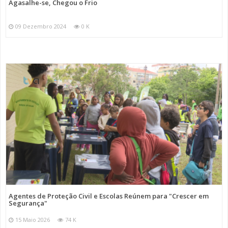
Agasalhe-se, Chegou o Frio
09 Dezembro 2024
0 K
Agentes de Proteção Civil e Escolas Reúnem para "Crescer em
Segurança"
15 Maio 2026
74 K