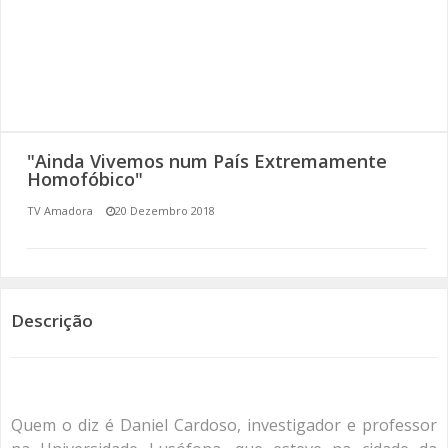
SOMOS TODOS EUROPEUS
ENCONTROS IMAGINÁRIOS
AMADORA LIGA À RESILIÊNCIA
"Ainda Vivemos num País Extremamente
VEMOS OUVIMOS E LEMOS
Homofóbico"
TV Amadora
20 Dezembro 2018
(RE) PENSAMENTOS
ECOMOVE-TE
HISTÓRIAS DE ABRIL
Descrição
Quem o diz é Daniel Cardoso, investigador e professor