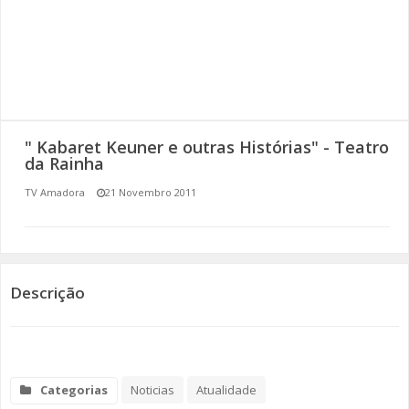
SOMOS TODOS EUROPEUS
ENCONTROS IMAGINÁRIOS
AMADORA LIGA À RESILIÊNCIA
" Kabaret Keuner e outras Histórias" - Teatro
VEMOS OUVIMOS E LEMOS
da Rainha
TV Amadora
21 Novembro 2011
(RE) PENSAMENTOS
ECOMOVE-TE
HISTÓRIAS DE ABRIL
Descrição
Categorias
Noticias
Atualidade