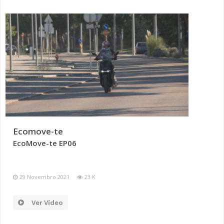
Ecomove-te
EcoMove-te EP06
29 Novembro 2021
23 K
Ver Vídeo