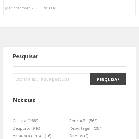
05 Setembro 2025
11 K
Pesquisar
Noticias
Cultura (1688)
Educação (568)
Desporto (946)
Reportagem (281)
Amadora em set (16)
Diretos (0)