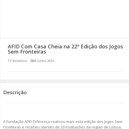
SOMOS TODOS EUROPEUS
ENCONTROS IMAGINÁRIOS
AMADORA LIGA À RESILIÊNCIA
AFID Com Casa Cheia na 22ª Edição dos Jogos
VEMOS OUVIMOS E LEMOS
Sem Fronteiras
TV Amadora
08 Junho 2026
(RE) PENSAMENTOS
ECOMOVE-TE
HISTÓRIAS DE ABRIL
Descrição
A Fundação AFID Diferença realizou mais esta edição dos Jogos Sem
Fronteiras e recebeu utentes de 20 instituições da região de Lisboa,