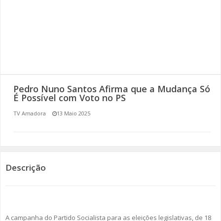
SOMOS TODOS EUROPEUS
ENCONTROS IMAGINÁRIOS
AMADORA LIGA À RESILIÊNCIA
VEMOS OUVIMOS E LEMOS
Pedro Nuno Santos Afirma que a Mudança Só
É Possível com Voto no PS
(RE) PENSAMENTOS
TV Amadora
13 Maio 2025
ECOMOVE-TE
HISTÓRIAS DE ABRIL
Descrição
A campanha do Partido Socialista para as eleições legislativas, de 18