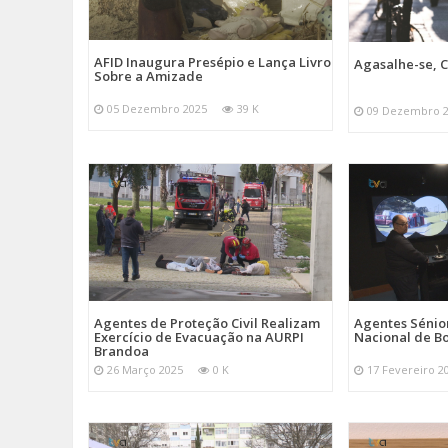
AFID Inaugura Presépio e Lança Livro
Agasalhe-se, C
Sobre a Amizade
05 Dezembro 2025
39 K
09 Dezembro 
Agentes de Proteção Civil Realizam
Agentes Sénior
Exercício de Evacuação na AURPI
Nacional de B
Brandoa
26 Março 2025
0 K
17 Fevereiro 2