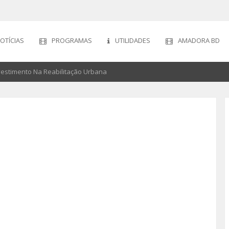
OTÍCIAS
PROGRAMAS
UTILIDADES
AMADORA BD
estimento Na Reabilitação Urbana