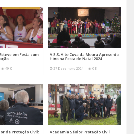
Esteve em Festa com
A.S.S. Alto Cova da Moura Apresenta
mação
Hino na Festa de Natal 2024
49 K
27 Dezembro 2024
0 K
r de Proteção Civil:
Academia Sénior Proteção Civil