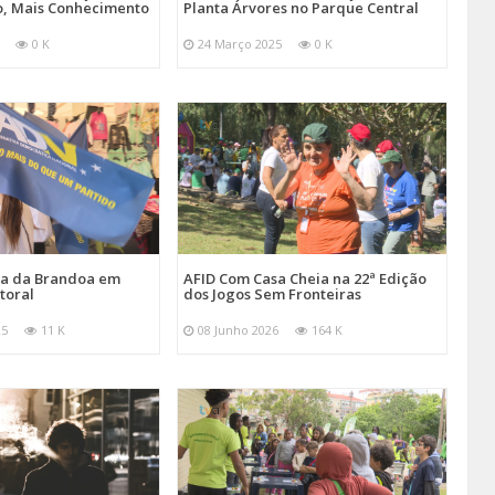
, Mais Conhecimento
Planta Árvores no Parque Central
0 K
24 Março 2025
0 K
ira da Brandoa em
AFID Com Casa Cheia na 22ª Edição
toral
dos Jogos Sem Fronteiras
25
11 K
08 Junho 2026
164 K