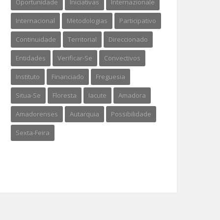
Oportunidade
Iniciativas
Internazionale
Internacional
Metodologias
Participativo
Continuidade
Territorial
Direccionado
Entidades
Verificar-Se
Convectivos
Instituto
Financiado
Freguesia
Situa-Se
Floresta
Iacute
Amadora
Amadorenses
Autarquia
Possibilidade
Sexta-Feira