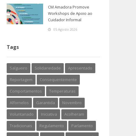
CM Amadora Promove
Workshops de Apoio ao
Cuidador Informal
05 Agosto 2026
Tags
Salgueiro
Solidariedade
Apresentado
Reportagem
Consequentemente
Comportamentos
Temperaturas
Alfornelos
Garantida
Novembro
Voluntariado
Iniciativa
Acolheram
Tradicionais
Regulamento
Parlamento