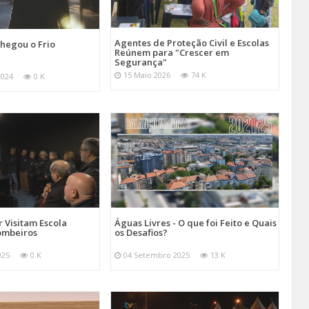
Agentes de Proteção Civil e Escolas
hegou o Frio
Reúnem para "Crescer em
Segurança"
15 Maio 2026
74 K
2024
0 K
 Visitam Escola
Águas Livres - O que foi Feito e Quais
ombeiros
os Desafios?
025
0 K
04 Setembro 2025
13 K