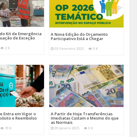
 do Kit de Emergência
A Nova Edição do Orçamento
tuação de Exceção
Participativo Está a Chegar
2 K
03 Fevereiro 2025
0 K
je Entra em Vigor o
A Partir de Hoje Transferências
pósito e Reembolso
Imediatas Custam o Mesmo do que
as Normais
70 K
09 Janeiro 2025
0 K