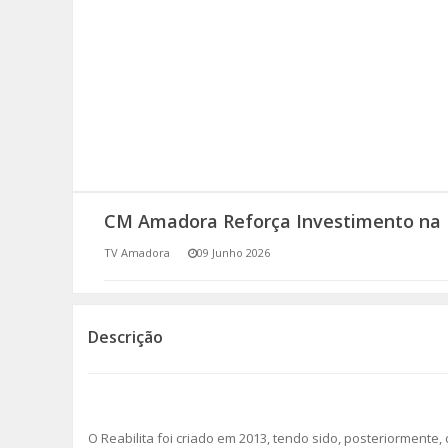
SOMOS TODOS EUROPEUS
ENCONTROS IMAGINÁRIOS
AMADORA LIGA À RESILIÊNCIA
VEMOS OUVIMOS E LEMOS
CM Amadora Reforça Investimento na 
(RE) PENSAMENTOS
TV Amadora
09 Junho 2026
ECOMOVE-TE
HISTÓRIAS DE ABRIL
Descrição
O Reabilita foi criado em 2013, tendo sido, posteriormente, c