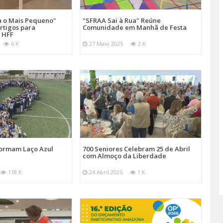
a o Mais Pequeno"
"SFRAA Sai à Rua" Reúne
rtigos para
Comunidade em Manhã de Festa
 HFF
6 K
27 Maio 2025
2 K
Formam Laço Azul
700 Seniores Celebram 25 de Abril
com Almoço da Liberdade
118 K
24 Abril 2025
1 K