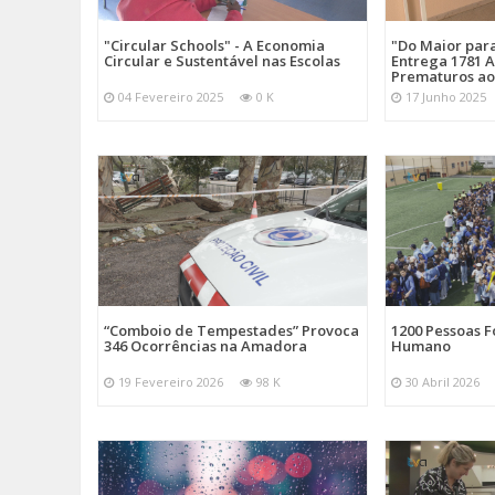
"Circular Schools" - A Economia
"Do Maior par
Circular e Sustentável nas Escolas
Entrega 1781 A
Prematuros ao
04 Fevereiro 2025
0 K
17 Junho 2025
“Comboio de Tempestades” Provoca
1200 Pessoas 
346 Ocorrências na Amadora
Humano
19 Fevereiro 2026
98 K
30 Abril 2026