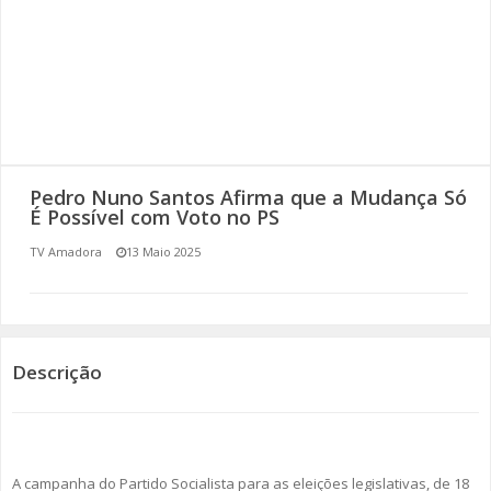
SOMOS TODOS EUROPEUS
ENCONTROS IMAGINÁRIOS
AMADORA LIGA À RESILIÊNCIA
VEMOS OUVIMOS E LEMOS
Pedro Nuno Santos Afirma que a Mudança Só
É Possível com Voto no PS
(RE) PENSAMENTOS
TV Amadora
13 Maio 2025
ECOMOVE-TE
HISTÓRIAS DE ABRIL
Descrição
A campanha do Partido Socialista para as eleições legislativas, de 18