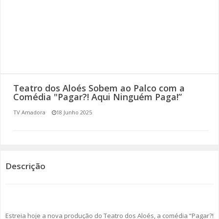
SOMOS TODOS EUROPEUS
ENCONTROS IMAGINÁRIOS
AMADORA LIGA À RESILIÊNCIA
VEMOS OUVIMOS E LEMOS
Teatro dos Aloés Sobem ao Palco com a
Comédia "Pagar?! Aqui Ninguém Paga!”
(RE) PENSAMENTOS
TV Amadora
18 Junho 2025
ECOMOVE-TE
HISTÓRIAS DE ABRIL
Descrição
Estreia hoje a nova produção do Teatro dos Aloés, a comédia “Pagar?!