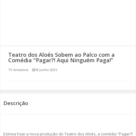
SOMOS TODOS EUROPEUS
ENCONTROS IMAGINÁRIOS
AMADORA LIGA À RESILIÊNCIA
VEMOS OUVIMOS E LEMOS
Teatro dos Aloés Sobem ao Palco com a
Comédia "Pagar?! Aqui Ninguém Paga!”
(RE) PENSAMENTOS
TV Amadora
18 Junho 2025
ECOMOVE-TE
HISTÓRIAS DE ABRIL
Descrição
Estreia hoje a nova produção do Teatro dos Aloés, a comédia “Pagar?!