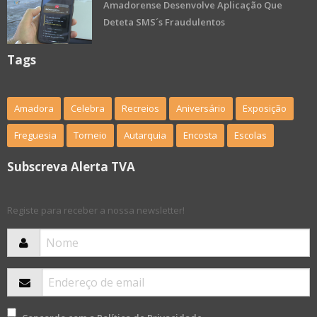
Amadorense Desenvolve Aplicação Que
Deteta SMS´s Fraudulentos
Tags
Amadora
Celebra
Recreios
Aniversário
Exposição
Freguesia
Torneio
Autarquia
Encosta
Escolas
Subscreva Alerta TVA
Registe para receber a nossa newsletter!