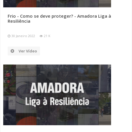
SOMOS TODOS EUROPEUS
Frio - Como se deve proteger? - Amadora Liga à
Resiliência
ENCONTROS IMAGINÁRIOS
30 Janeiro 2022
21 K
AMADORA LIGA À RESILIÊNCIA
Ver Vídeo
VEMOS OUVIMOS E LEMOS
(RE) PENSAMENTOS
ECOMOVE-TE
HISTÓRIAS DE ABRIL