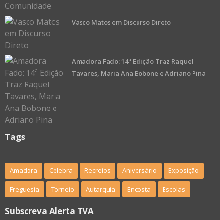
Vasco Matos em Discurso Direto
Amadora Fado: 14ª Edição Traz Raquel
Tavares, Maria Ana Bobone e Adriano Pina
Tags
Amadora
Celebra
Recreios
Aniversário
Exposição
Freguesia
Torneio
Autarquia
Encosta
Escolas
Subscreva Alerta TVA