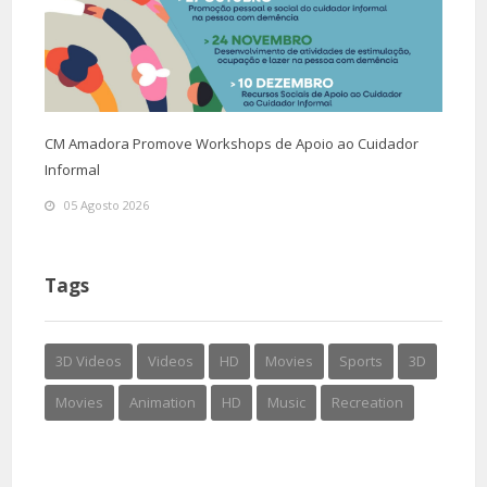
CM Amadora Promove Workshops de Apoio ao Cuidador
Informal
05 Agosto 2026
Tags
3D Videos
Videos
HD
Movies
Sports
3D
Movies
Animation
HD
Music
Recreation