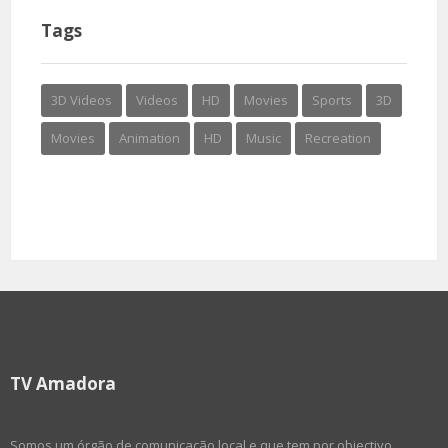
Tags
3D Videos
Videos
HD
Movies
Sports
3D
Movies
Animation
HD
Music
Recreation
TV Amadora
Somos um órgão de comunicação local e que tem por objectivo