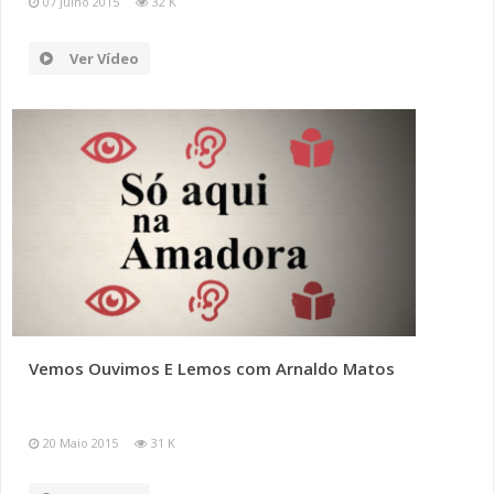
07 Julho 2015
32 K
Ver Vídeo
Vemos Ouvimos E Lemos com Arnaldo Matos
20 Maio 2015
31 K