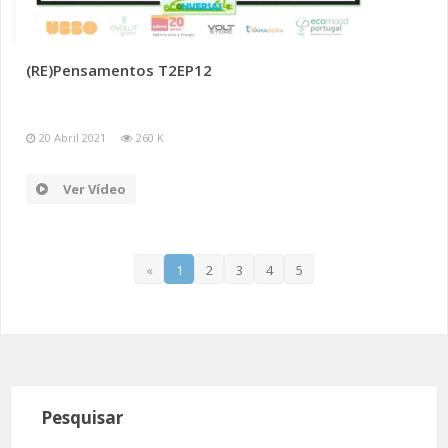
(RE)Pensamentos T2EP12
20 Abril 2021
260 K
Ver Vídeo
«
1
2
3
4
5
Pesquisar