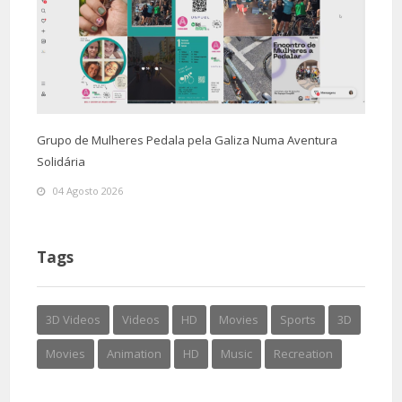
Grupo de Mulheres Pedala pela Galiza Numa Aventura
Solidária
04 Agosto 2026
Tags
3D Videos
Videos
HD
Movies
Sports
3D
Movies
Animation
HD
Music
Recreation