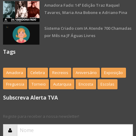
Amadora Fado: 14ª Edição Traz Raquel
Tavares, Maria Ana Bobone e Adriano Pina
Sistema Criado com IA Atende 700 Chamadas
por Mês na JF Águas Livres
Tags
Amadora
Celebra
Recreios
Aniversário
Exposição
Freguesia
Torneio
Autarquia
Encosta
Escolas
Subscreva Alerta TVA
Registe para receber a nossa newsletter!