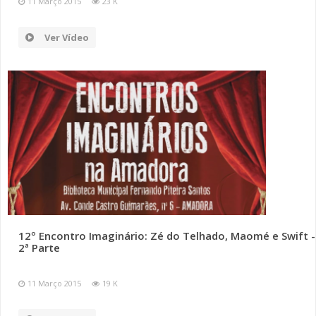
11 Março 2015
23 K
Ver Vídeo
12º Encontro Imaginário: Zé do Telhado, Maomé e Swift -
2ª Parte
11 Março 2015
19 K