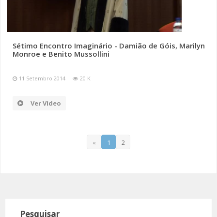
Sétimo Encontro Imaginário - Damião de Góis, Marilyn
Monroe e Benito Mussollini
11 Setembro 2014
20 K
Ver Vídeo
«
1
2
Pesquisar