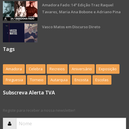
Amadora Fado: 14ª Edição Traz Raquel
Tavares, Maria Ana Bobone e Adriano Pina
Vasco Matos em Discurso Direto
Tags
Amadora
Celebra
Recreios
Aniversário
Exposição
Freguesia
Torneio
Autarquia
Encosta
Escolas
Subscreva Alerta TVA
Registe para receber a nossa newsletter!