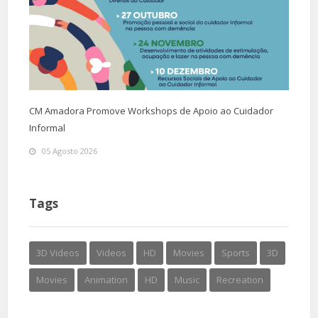
CM Amadora Promove Workshops de Apoio ao Cuidador
Informal
05 Agosto 2026
Tags
3D Videos
Videos
HD
Movies
Sports
3D
Movies
Animation
HD
Music
Recreation