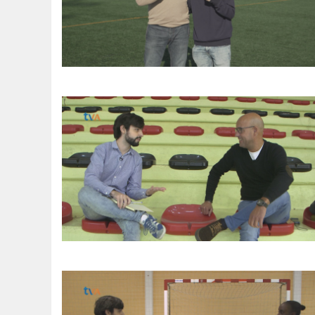
SOMOS TODOS EUROPEUS
ENCONTROS IMAGINÁRIOS
AMADORA LIGA À RESILIÊNCIA
VEMOS OUVIMOS E LEMOS
(RE) PENSAMENTOS
ECOMOVE-TE
HISTÓRIAS DE ABRIL