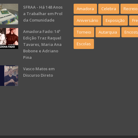
SFRAA - Há 148 Anos
Amadora
Celebra
Recreio
a Trabalhar em Prol
da Comunidade
Aniversário
Exposição
Fr
Amadora Fado: 14ª
Torneio
Autarquia
Encost
Edição Traz Raquel
Escolas
Tavares, Maria Ana
Bobone e Adriano
Pina
Vasco Matos em
Discurso Direto