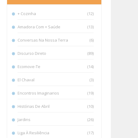
+ Cozinha
(12)
Amadora Com + Saúde
(13)
Conversas Na Nossa Terra
(6)
Discurso Direto
(89)
Ecomove-Te
(14)
El Chaval
(3)
Encontros Imaginarios
(19)
Histórias De Abril
(10)
Jardins
(26)
Liga À Resiliência
(17)