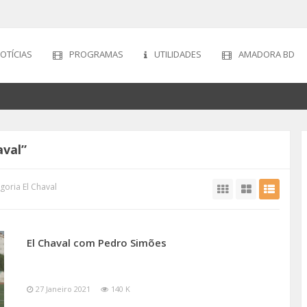
OTÍCIAS
PROGRAMAS
UTILIDADES
AMADORA BD
aval”
goria El Chaval
El Chaval com Pedro Simões
27 Janeiro 2021
140 K