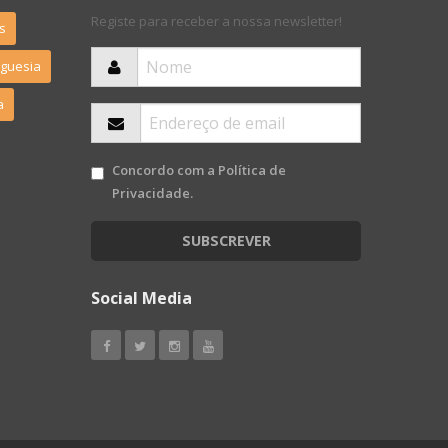
Registe para receber a nossa newsletter!
s
eguesia
a
Concordo com a
Política de
Privacidade
.
SUBSCREVER
Social Media