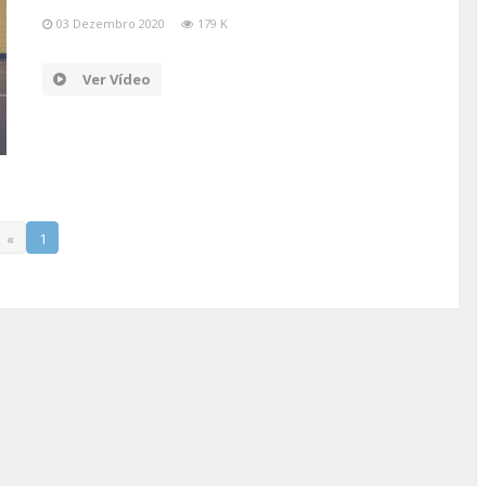
03 Dezembro 2020
179 K
Ver Vídeo
«
1