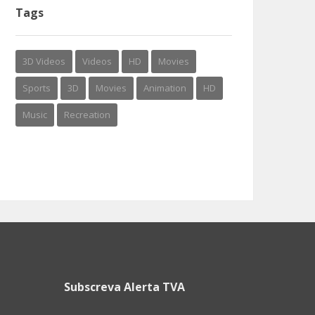
Tags
3D Videos
Videos
HD
Movies
Sports
3D
Movies
Animation
HD
Music
Recreation
Subscreva Alerta TVA