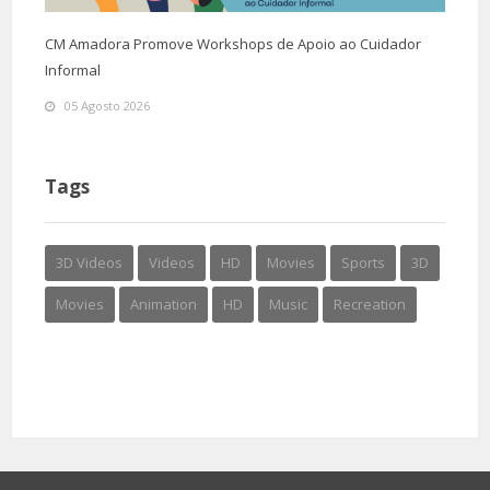
CM Amadora Promove Workshops de Apoio ao Cuidador
Informal
05 Agosto 2026
Tags
3D Videos
Videos
HD
Movies
Sports
3D
Movies
Animation
HD
Music
Recreation