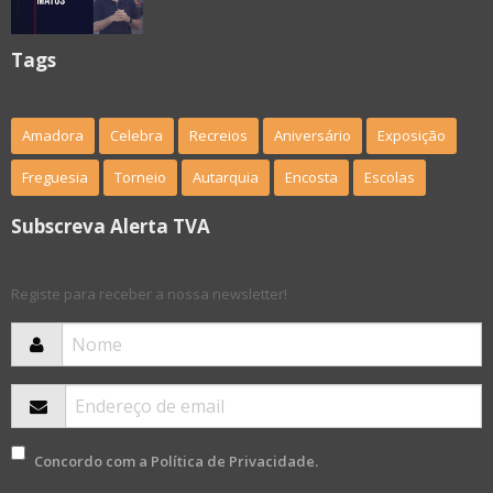
Tags
Amadora
Celebra
Recreios
Aniversário
Exposição
Freguesia
Torneio
Autarquia
Encosta
Escolas
Subscreva Alerta TVA
Registe para receber a nossa newsletter!
Concordo com a
Política de Privacidade
.