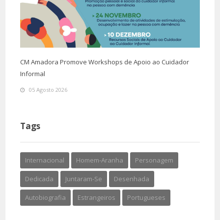
CM Amadora Promove Workshops de Apoio ao Cuidador
Informal
05 Agosto 2026
Tags
Internacional
Homem-Aranha
Personagem
Dedicada
Juntaram-Se
Desenhada
Autobiografia
Estrangeiros
Portugueses