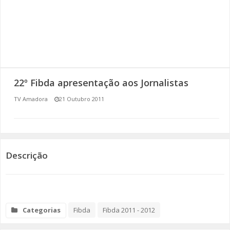
SOMOS TODOS EUROPEUS
ENCONTROS IMAGINÁRIOS
AMADORA LIGA À RESILIÊNCIA
22º Fibda apresentação aos Jornalistas
VEMOS OUVIMOS E LEMOS
TV Amadora
21 Outubro 2011
(RE) PENSAMENTOS
ECOMOVE-TE
Descrição
HISTÓRIAS DE ABRIL
Categorias
Fibda
Fibda 2011 - 2012