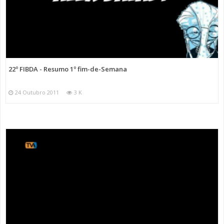
22º FIBDA - Resumo 1º fim-de-Semana
24 Outubro 2011
3 K