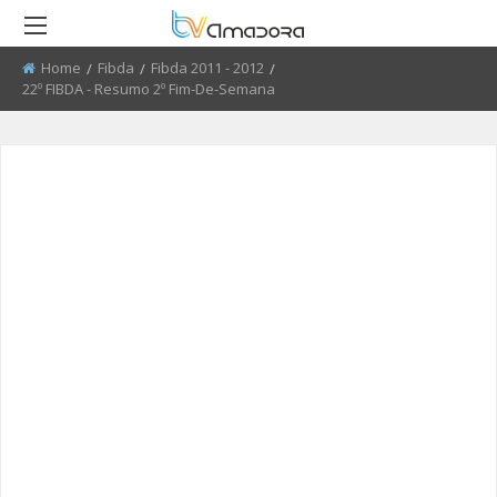
Home
Fibda
Fibda 2011 - 2012
Current:
22º FIBDA - Resumo 2º Fim-De-Semana
RETROCEDER
RETROCEDER
RETROCEDER
RETROCEDER
RETROCEDER
RETROCEDER
ATUALIDADE
ROTEIRO DO PATRIMÓNIO
FARMÁCIAS
FIBDA 2008 - 2010
50 ANOS DO GRUPO CORAL
QUEM SOMOS
ALENTEJANO SFRAA
CULTURA
DISCURSO DIRETO
TRANSPORTES
FIBDA 2011 - 2012
ENVIAR PUBLICIDADE
CLUBE FUTEBOL ESTRELA DA
AMADORA
EDUCAÇÃO
EL CHAVAL
CONTATOS ÚTEIS
FIBDA 2013
PROCURA-SE
O SONHO DA LIBERDADE
DESPORTO
UMA VISITA À MESTRE
FIBDA 2014
SUGERIR REPORTAGEM
CENTENARIO DA REPUBLICA
REPORTAGEM
CONVERSAS NA NOSSA TERRA
FIBDA 2015
ENVIAR VIDEO
RECREIOS DA AMADORA
DIRETOS
JARDINS
AMADORA BD 2015
AMADORA COM + SAÚDE
AMADORA BD 2016
+ COZINHA
AMADORA BD 2017