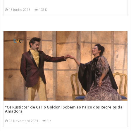
15 Junho 2026
108 K
"Os Rústicos" de Carlo Goldoni Sobem ao Palco dos Recreios da
Amadora
22 Novembro 2024
0 K