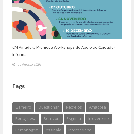
CM Amadora Promove Workshops de Apoio ao Cuidador
Informal
05 Agosto 2026
Tags
Gameiro
Questionar
Recreios
Amadora
Portuguesa
Realizou
Esgrima
Irreverente
Personagem
Assinala
Internacional