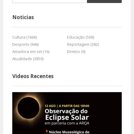
Noticias
Cultura (1666)
Educação (568)
Desporto (946)
Reportagem (282)
Amadora em set (16)
Diretos (0)
Atualidade (3850)
Videos Recentes