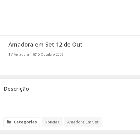
SOMOS TODOS EUROPEUS
ENCONTROS IMAGINÁRIOS
AMADORA LIGA À RESILIÊNCIA
Amadora em Set 12 de Out
VEMOS OUVIMOS E LEMOS
TV Amadora
15 Outubro 2009
(RE) PENSAMENTOS
ECOMOVE-TE
Descrição
HISTÓRIAS DE ABRIL
Categorias
Noticias
Amadora Em Set