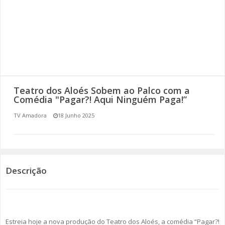
SOMOS TODOS EUROPEUS
ENCONTROS IMAGINÁRIOS
AMADORA LIGA À RESILIÊNCIA
VEMOS OUVIMOS E LEMOS
Teatro dos Aloés Sobem ao Palco com a
Comédia "Pagar?! Aqui Ninguém Paga!”
(RE) PENSAMENTOS
TV Amadora
18 Junho 2025
ECOMOVE-TE
HISTÓRIAS DE ABRIL
Descrição
Estreia hoje a nova produção do Teatro dos Aloés, a comédia “Pagar?!