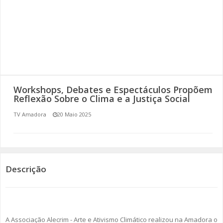
SOMOS TODOS EUROPEUS
ENCONTROS IMAGINÁRIOS
AMADORA LIGA À RESILIÊNCIA
VEMOS OUVIMOS E LEMOS
Workshops, Debates e Espectáculos Propõem
Reflexão Sobre o Clima e a Justiça Social
(RE) PENSAMENTOS
TV Amadora
20 Maio 2025
ECOMOVE-TE
HISTÓRIAS DE ABRIL
Descrição
A Associação Alecrim - Arte e Ativismo Climático realizou na Amadora o