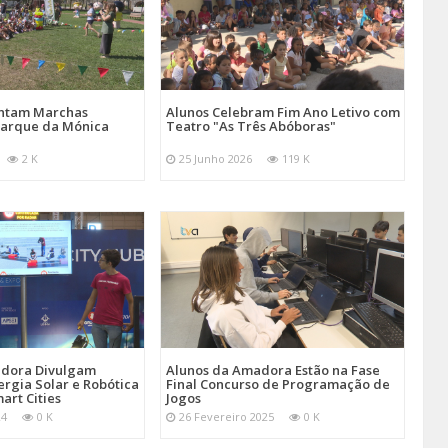
entam Marchas
Alunos Celebram Fim Ano Letivo com
Parque da Mónica
Teatro "As Três Abóboras"
2 K
25 Junho 2026
119 K
adora Divulgam
Alunos da Amadora Estão na Fase
ergia Solar e Robótica
Final Concurso de Programação de
art Cities
Jogos
24
0 K
26 Fevereiro 2025
0 K