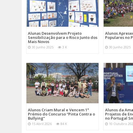
Alunas Desenvolvem Projeto
Alunos Apres
Sensibilização para o Risco Junto dos
Populares no 
Mais Novos
30 Junho 2025
3 K
30 Junho 2025
Alunos Criam Mural e Vencem 1º
Alunos da Am
Prémio do Concurso “Pinta Contra o
Projetos de En
Bullying”
no Portugal Sm
15 Abril 2026
84 K
10 Outubro 20