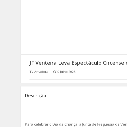
SOMOS TODOS EUROPEUS
ENCONTROS IMAGINÁRIOS
AMADORA LIGA À RESILIÊNCIA
VEMOS OUVIMOS E LEMOS
JF Venteira Leva Espectáculo Circense
(RE) PENSAMENTOS
TV Amadora
10 Julho 2025
ECOMOVE-TE
HISTÓRIAS DE ABRIL
Descrição
Para celebrar o Dia da Criança, a Junta de Freguesia da Ve