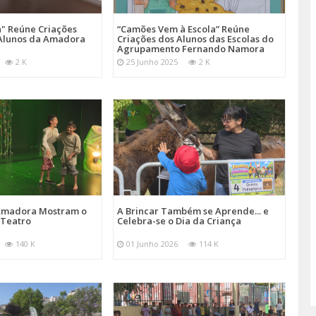
a" Reúne Criações
“Camões Vem à Escola” Reúne
s Alunos da Amadora
Criações dos Alunos das Escolas do
Agrupamento Fernando Namora
2 K
25 Junho 2025
2 K
 Amadora Mostram o
A Brincar Também se Aprende... e
 Teatro
Celebra-se o Dia da Criança
140 K
01 Junho 2026
114 K