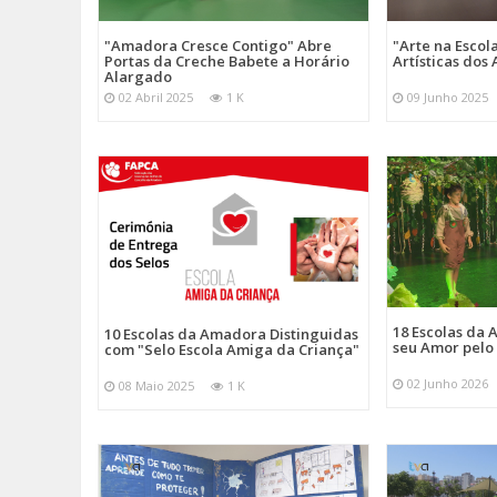
"Amadora Cresce Contigo" Abre
"Arte na Escol
Portas da Creche Babete a Horário
Artísticas do
Alargado
02 Abril 2025
1 K
09 Junho 2025
18 Escolas da
10 Escolas da Amadora Distinguidas
seu Amor pelo
com "Selo Escola Amiga da Criança"
02 Junho 2026
08 Maio 2025
1 K