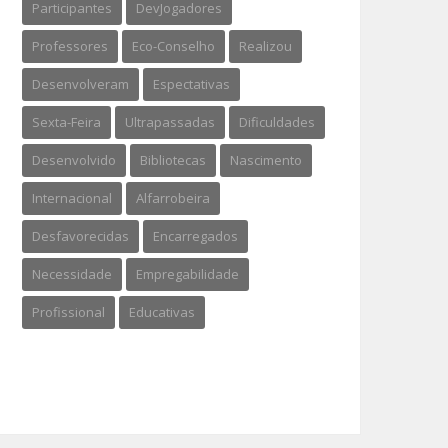
Participantes
DevJogadores
Professores
Eco-Conselho
Realizou
Desenvolveram
Espectativas
Sexta-Feira
Ultrapassadas
Dificuldades
Desenvolvido
Bibliotecas
Nascimento
Internacional
Alfarrobeira
Desfavorecidas
Encarregados
Necessidade
Empregabilidade
Profissional
Educativas