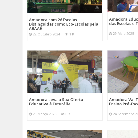
Amadora Educ
Amadora com 26 Escolas
das Escolas e
Distinguidas como Eco-Escolas pela
ABAAE
29 Maio 2025
22 Outubro 2024
1 K
Amadora Leva a Sua Oferta
Amadora Vai T
Educativa à Futurália
Ensino Pré-Esc
28 Março 2025
0 K
24 Setembro 2