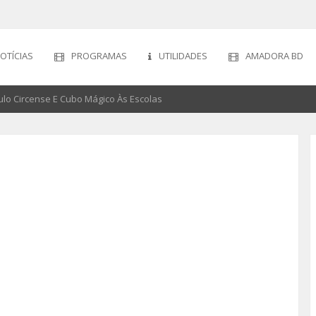
OTÍCIAS
PROGRAMAS
UTILIDADES
AMADORA BD
ulo Circense E Cubo Mágico Às Escolas