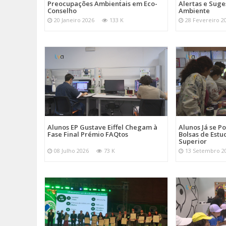
Preocupações Ambientais em Eco-
Alertas e Suge
Conselho
Ambiente
20 Janeiro 2026
133 K
28 Fevereiro 2
Alunos EP Gustave Eiffel Chegam à
Alunos Já se 
Fase Final Prémio FAQtos
Bolsas de Estu
Superior
08 Julho 2026
73 K
13 Setembro 2