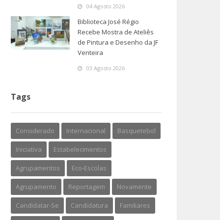
04 Agosto 2026
Biblioteca José Régio
Recebe Mostra de Ateliês
de Pintura e Desenho da JF
Venteira
03 Agosto 2026
Tags
Considerado
Internacional
Basquetebol
Iniciativa
Estabelecimentos
Agrupamentos
Eco-Escolas
Agrupamento
Reportagem
Novamente
Candidatar-Se
Candidatura
Familiares