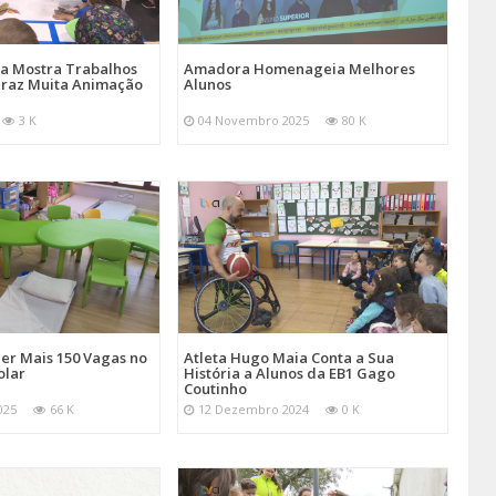
a Mostra Trabalhos
Amadora Homenageia Melhores
 Traz Muita Animação
Alunos
3 K
04 Novembro 2025
80 K
er Mais 150 Vagas no
Atleta Hugo Maia Conta a Sua
olar
História a Alunos da EB1 Gago
Coutinho
025
66 K
12 Dezembro 2024
0 K