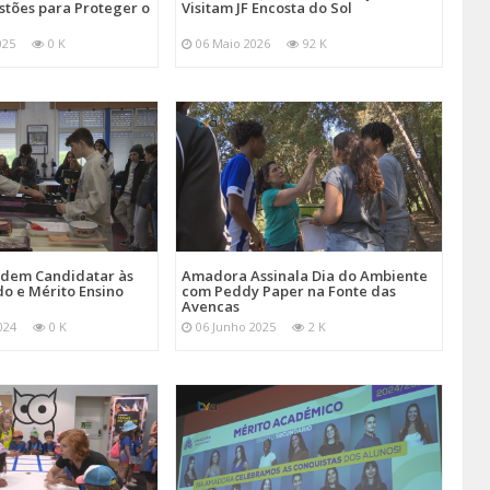
stões para Proteger o
Visitam JF Encosta do Sol
025
0 K
06 Maio 2026
92 K
Podem Candidatar às
Amadora Assinala Dia do Ambiente
do e Mérito Ensino
com Peddy Paper na Fonte das
Avencas
024
0 K
06 Junho 2025
2 K