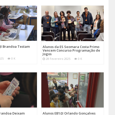
/JI Brandoa Testam
Alunos da ES Seomara Costa Primo
Vencem Concurso Programação de
Jogos
025
0 K
28 Fevereiro 2025
0 K
 Brandoa Deixam
Alunos EB1/JI Orlando Gonçalves