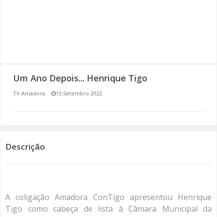
SOMOS TODOS EUROPEUS
ENCONTROS IMAGINÁRIOS
AMADORA LIGA À RESILIÊNCIA
Um Ano Depois... Henrique Tigo
VEMOS OUVIMOS E LEMOS
TV Amadora
15 Setembro 2022
(RE) PENSAMENTOS
ECOMOVE-TE
Descrição
HISTÓRIAS DE ABRIL
A coligação Amadora ConTigo apresentou Henrique
Tigo como cabeça de lista à Câmara Municipal da