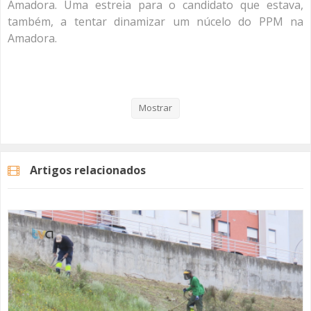
Amadora. Uma estreia para o candidato que estava,
também, a tentar dinamizar um núcelo do PPM na
Amadora.
Um ano depois das eleições autárquicas conversamos
com todos os cabeças de lista à Câmara Municipal da
Amadora em 2021.
Mostrar
O ciclo de conversas "Um Ano Depois" nasce de uma
parceria entre a TVAMADORA e a Telefonia da Amadora!
Artigos relacionados
Categorias
Noticias
Reportagem