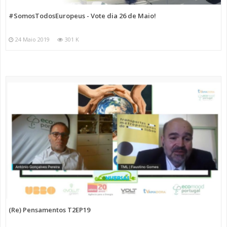
#SomosTodosEuropeus - Vote dia 26 de Maio!
24 Maio 2019
301 K
(Re) Pensamentos T2EP19