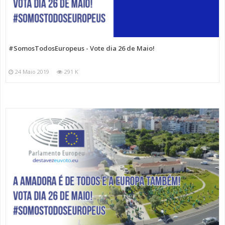
#SomosTodosEuropeus - Vote dia 26 de Maio!
24 Maio 2019
291 K