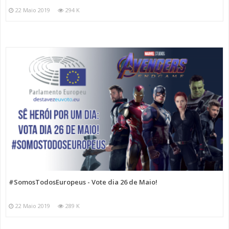
22 Maio 2019
294 K
#SomosTodosEuropeus - Vote dia 26 de Maio!
22 Maio 2019
289 K