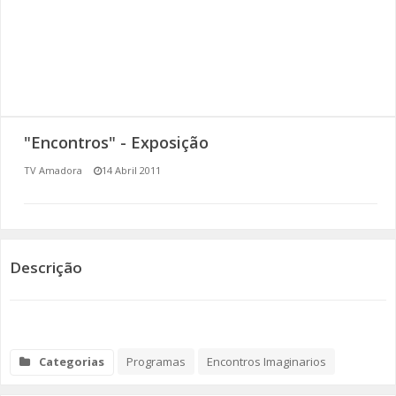
SOMOS TODOS EUROPEUS
ENCONTROS IMAGINÁRIOS
AMADORA LIGA À RESILIÊNCIA
"Encontros" - Exposição
VEMOS OUVIMOS E LEMOS
TV Amadora
14 Abril 2011
(RE) PENSAMENTOS
ECOMOVE-TE
Descrição
HISTÓRIAS DE ABRIL
Categorias
Programas
Encontros Imaginarios