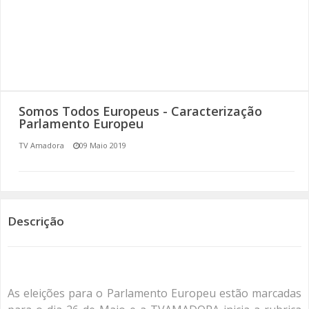
SOMOS TODOS EUROPEUS
ENCONTROS IMAGINÁRIOS
AMADORA LIGA À RESILIÊNCIA
Somos Todos Europeus - Caracterização
VEMOS OUVIMOS E LEMOS
Parlamento Europeu
TV Amadora
09 Maio 2019
(RE) PENSAMENTOS
ECOMOVE-TE
HISTÓRIAS DE ABRIL
Descrição
As eleições para o Parlamento Europeu estão marcadas