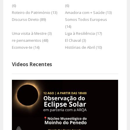
(6)
(6)
Roteiro do Património (13)
Amadora com + Saúde (13)
Discurso Direto (89)
Somos Todos Europeus
(14)
Uma visita à Mestre (3)
Liga à Resiliência (17)
re pensamentos (48)
El Chaval (3)
Ecomove-te (14)
Histórias de Abril (10)
Videos Recentes