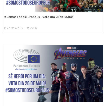
#SomosTodosEuropeus - Vote dia 26 de Maio!
22 Maio 2019
294 K