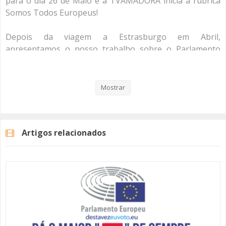
para o dia 26 de Maio e a TVAMADORA inicia a rubrica
Somos Todos Europeus!
Depois da viagem a Estrasburgo em Abril,
apresentamos o nosso trabalho sobre o Parlamento
Europeu, que tem como principal propósito dar a
conhecer esta instituição, as suas funções e as boas
razões para exercer o seu direito de voto.
Mostrar
Neste primeiro episódio fazemos a caracterização do
Parlamento Europeu.
Artigos relacionados
Não deixe que ninguém decida por si, até porque
#SomosTodosEuropeus!
Categorias
Programas
Somos Todos Europeus