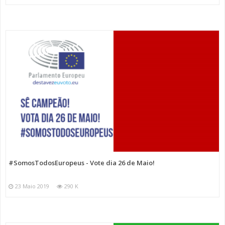
#SomosTodosEuropeus - Vote dia 26 de Maio!
23 Maio 2019
290 K