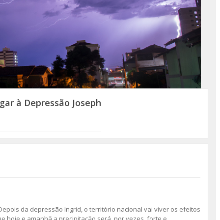
ugar à Depressão Joseph
pois da depressão Ingrid, o território nacional vai viver os efeitos
e hoje e amanhã a precipitação será, por vezes, forte e