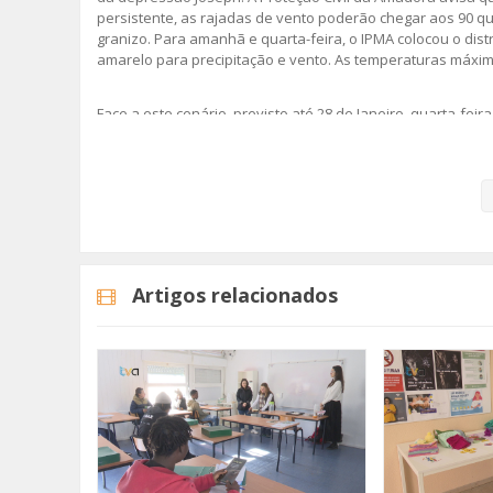
persistente, as rajadas de vento poderão chegar aos 90 q
granizo. Para amanhã e quarta-feira, o IPMA colocou o distr
amarelo para precipitação e vento. As temperaturas máxima
Face a este cenário, previsto até 28 de Janeiro, quarta-fei
adopção de medidas preventivas, uma vez que poderão oco
provocadas pelo transbordo de linhas de água. Recorde-se
meteorológicas adversas, está ativo desde 22 de Janeiro, à
Adira ao serviço gratuito
Sistema de Aviso e alerta e re
eventuais alertas e avisos que possam surgir. Para isso,
b
927829700
.
Artigos relacionados
Medidas Preventivas:
Inundações
Vento Forte
Trovoada
Imagem: Unsplash