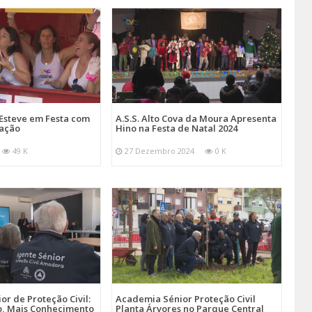
Esteve em Festa com
A.S.S. Alto Cova da Moura Apresenta
mação
Hino na Festa de Natal 2024
49 K
27 Dezembro 2024
0 K
r de Proteção Civil:
Academia Sénior Proteção Civil
, Mais Conhecimento
Planta Árvores no Parque Central