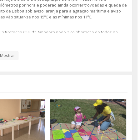
uilómetros por hora e poderão ainda ocorrer trovoadas e queda de
ito de Lisboa sob aviso laranja para a agitação marítima e aviso
s vão situar-se nos 15ºC e as mínimas nos 11ºC.
ra, a Proteção Civil da Amadora pede a colaboração de todos na
rrer inundações, queda de estruturas e de árvores e cheias
 que o Plano Prévio de Intervenção, para condições
s 13h.
Mostrar
ceba por SMS
atualizações sobre o estado do tempo e dos
asta enviar uma mensagem
, com o
seu nome
,
para o número