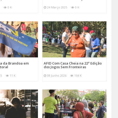
0 K
24 Março 2025
0 K
ira da Brandoa em
AFID Com Casa Cheia na 22ª Edição
toral
dos Jogos Sem Fronteiras
25
11 K
08 Junho 2026
164 K