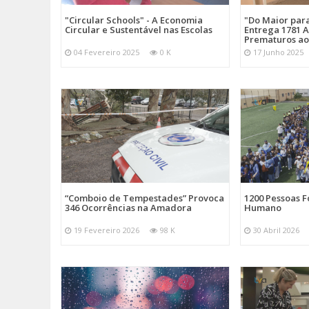
"Circular Schools" - A Economia
"Do Maior par
Categorias
Noticias
Atualidade
Circular e Sustentável nas Escolas
Entrega 1781 A
Prematuros ao
04 Fevereiro 2025
0 K
17 Junho 2025
“Comboio de Tempestades” Provoca
1200 Pessoas 
346 Ocorrências na Amadora
Humano
19 Fevereiro 2026
98 K
30 Abril 2026