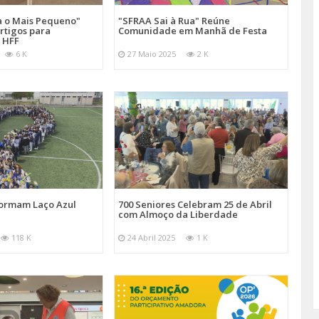
a o Mais Pequeno"
"SFRAA Sai à Rua" Reúne
rtigos para
Comunidade em Manhã de Festa
 HFF
6 K
27 Maio 2025
2 K
Formam Laço Azul
700 Seniores Celebram 25 de Abril
com Almoço da Liberdade
118 K
24 Abril 2025
1 K