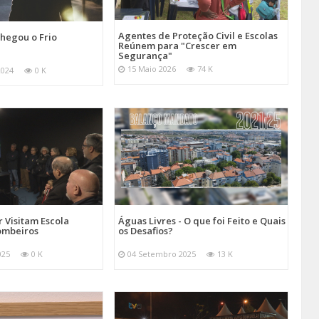
Agentes de Proteção Civil e Escolas
hegou o Frio
Reúnem para "Crescer em
Segurança"
15 Maio 2026
74 K
2024
0 K
 Visitam Escola
Águas Livres - O que foi Feito e Quais
ombeiros
os Desafios?
025
0 K
04 Setembro 2025
13 K