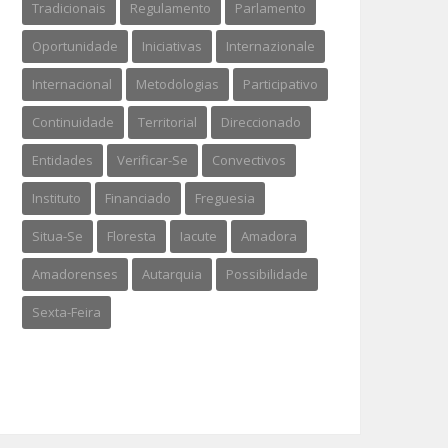
Tradicionais
Regulamento
Parlamento
Oportunidade
Iniciativas
Internazionale
Internacional
Metodologias
Participativo
Continuidade
Territorial
Direccionado
Entidades
Verificar-Se
Convectivos
Instituto
Financiado
Freguesia
Situa-Se
Floresta
Iacute
Amadora
Amadorenses
Autarquia
Possibilidade
Sexta-Feira