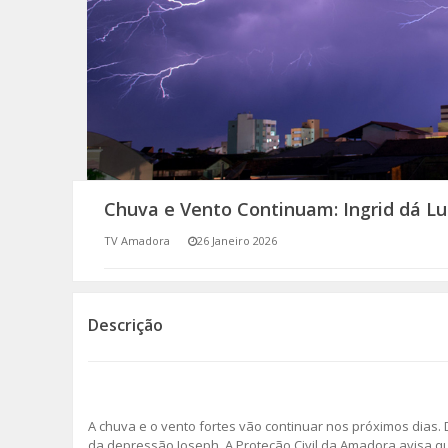
SOMOS TODOS EUROPEUS
ENCONTROS IMAGINÁRIOS
AMADORA LIGA À RESILIÊNCIA
VEMOS OUVIMOS E LEMOS
Chuva e Vento Continuam: Ingrid dá L
(RE) PENSAMENTOS
TV Amadora
26 Janeiro 2026
ECOMOVE-TE
HISTÓRIAS DE ABRIL
Descrição
A chuva e o vento fortes vão continuar nos próximos dias. De
da depressão Joseph. A Proteção Civil da Amadora avisa qu