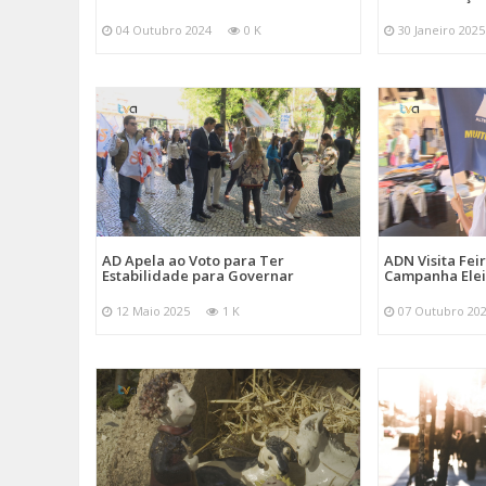
04 Outubro 2024
0 K
30 Janeiro 2025
AD Apela ao Voto para Ter
ADN Visita Fe
Estabilidade para Governar
Campanha Elei
12 Maio 2025
1 K
07 Outubro 20