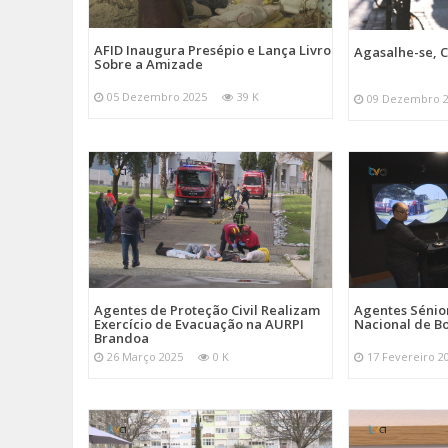
AFID Inaugura Presépio e Lança Livro
Agasalhe-se, C
Sobre a Amizade
05 Dezembro 2025
39 K
09 Dezembro 
Agentes de Proteção Civil Realizam
Agentes Sénior
Exercício de Evacuação na AURPI
Nacional de B
Brandoa
26 Março 2025
0 K
17 Fevereiro 2