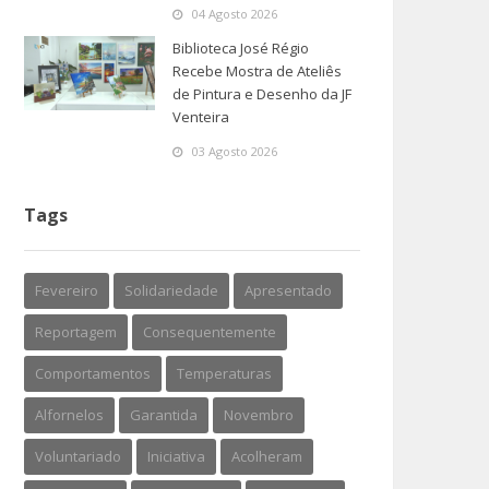
04 Agosto 2026
Biblioteca José Régio
Recebe Mostra de Ateliês
de Pintura e Desenho da JF
Venteira
03 Agosto 2026
Tags
Fevereiro
Solidariedade
Apresentado
Reportagem
Consequentemente
Comportamentos
Temperaturas
Alfornelos
Garantida
Novembro
Voluntariado
Iniciativa
Acolheram