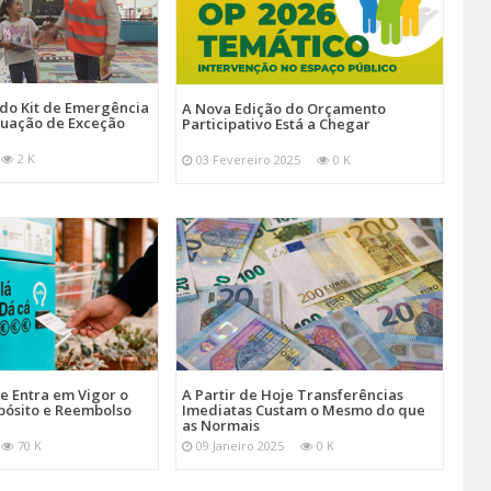
 do Kit de Emergência
A Nova Edição do Orçamento
tuação de Exceção
Participativo Está a Chegar
2 K
03 Fevereiro 2025
0 K
je Entra em Vigor o
A Partir de Hoje Transferências
pósito e Reembolso
Imediatas Custam o Mesmo do que
as Normais
70 K
09 Janeiro 2025
0 K