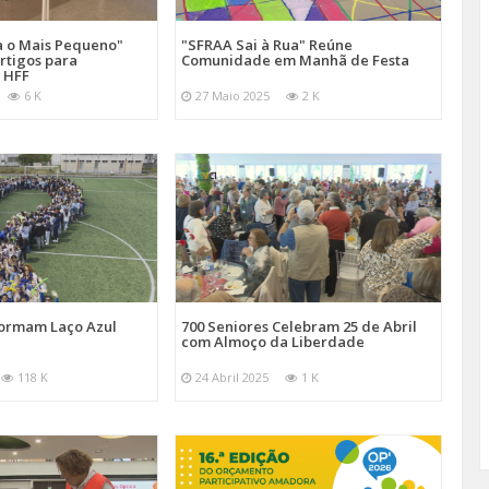
a o Mais Pequeno"
"SFRAA Sai à Rua" Reúne
rtigos para
Comunidade em Manhã de Festa
 HFF
6 K
27 Maio 2025
2 K
Formam Laço Azul
700 Seniores Celebram 25 de Abril
com Almoço da Liberdade
118 K
24 Abril 2025
1 K