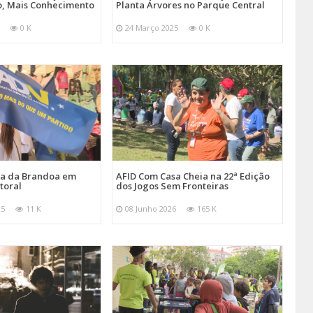
, Mais Conhecimento
Planta Árvores no Parque Central
0 K
24 Março 2025
0 K
ira da Brandoa em
AFID Com Casa Cheia na 22ª Edição
toral
dos Jogos Sem Fronteiras
25
11 K
08 Junho 2026
165 K