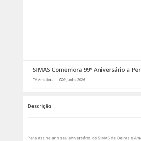
SOMOS TODOS EUROPEUS
ENCONTROS IMAGINÁRIOS
AMADORA LIGA À RESILIÊNCIA
VEMOS OUVIMOS E LEMOS
SIMAS Comemora 99º Aniversário a Pen
(RE) PENSAMENTOS
TV Amadora
09 Junho 2026
ECOMOVE-TE
HISTÓRIAS DE ABRIL
Descrição
Para assinalar o seu aniversário, os SIMAS de Oeiras e A