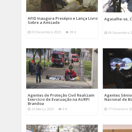
AFID Inaugura Presépio e Lança Livro
Agasalhe-se, C
Sobre a Amizade
05 Dezembro 2025
39 K
09 Dezembro 
Agentes de Proteção Civil Realizam
Agentes Sénior
Exercício de Evacuação na AURPI
Nacional de B
Brandoa
26 Março 2025
0 K
17 Fevereiro 2