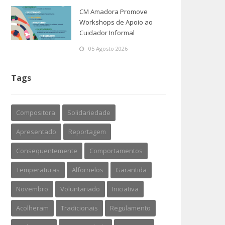
CM Amadora Promove
Workshops de Apoio ao
Cuidador Informal
05 Agosto 2026
Tags
Compositora
Solidariedade
Apresentado
Reportagem
Consequentemente
Comportamentos
Temperaturas
Alfornelos
Garantida
Novembro
Voluntariado
Iniciativa
Acolheram
Tradicionais
Regulamento