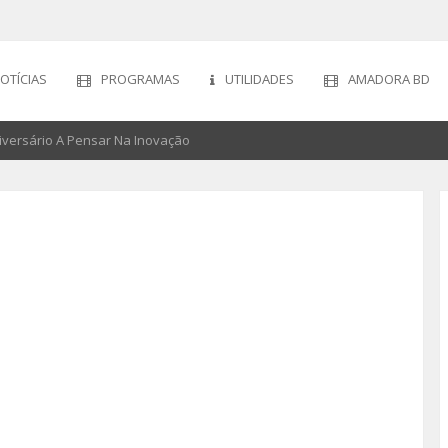
OTÍCIAS
PROGRAMAS
UTILIDADES
AMADORA BD
versário A Pensar Na Inovação