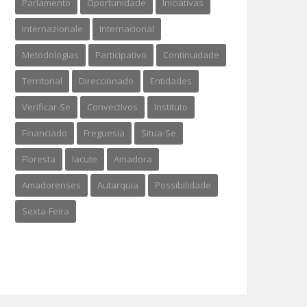
Parlamento
Oportunidade
Iniciativas
Internazionale
Internacional
Metodologias
Participativo
Continuidade
Territorial
Direccionado
Entidades
Verificar-Se
Convectivos
Instituto
Financiado
Freguesia
Situa-Se
Floresta
Iacute
Amadora
Amadorenses
Autarquia
Possibilidade
Sexta-Feira