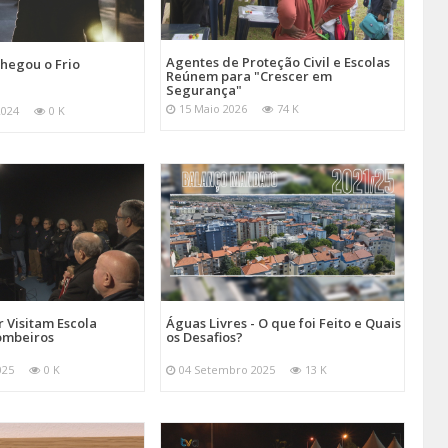
Agentes de Proteção Civil e Escolas
hegou o Frio
Reúnem para "Crescer em
Segurança"
15 Maio 2026
74 K
2024
0 K
 Visitam Escola
Águas Livres - O que foi Feito e Quais
ombeiros
os Desafios?
025
0 K
04 Setembro 2025
13 K