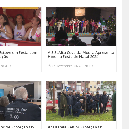
Esteve em Festa com
A.S.S. Alto Cova da Moura Apresenta
mação
Hino na Festa de Natal 2024
49 K
27 Dezembro 2024
0 K
r de Proteção Civil:
Academia Sénior Proteção Civil