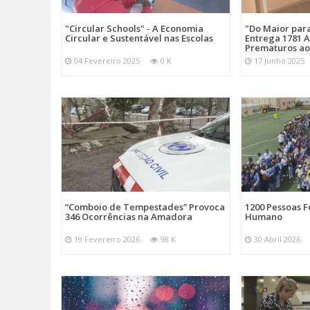
"Circular Schools" - A Economia
"Do Maior par
Circular e Sustentável nas Escolas
Entrega 1781 A
Prematuros ao
04 Fevereiro 2025
0 K
17 Junho 2025
“Comboio de Tempestades” Provoca
1200 Pessoas 
346 Ocorrências na Amadora
Humano
19 Fevereiro 2026
98 K
30 Abril 2026