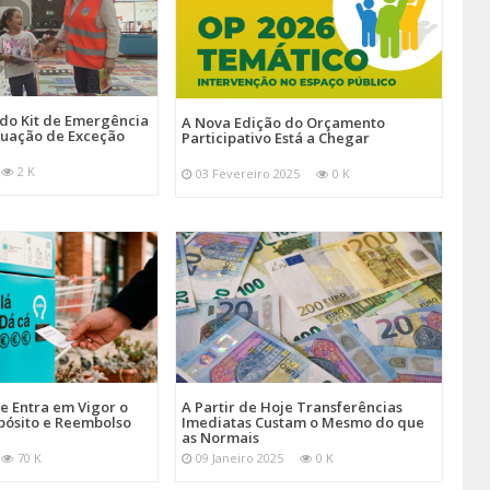
 do Kit de Emergência
A Nova Edição do Orçamento
tuação de Exceção
Participativo Está a Chegar
2 K
03 Fevereiro 2025
0 K
je Entra em Vigor o
A Partir de Hoje Transferências
pósito e Reembolso
Imediatas Custam o Mesmo do que
as Normais
70 K
09 Janeiro 2025
0 K