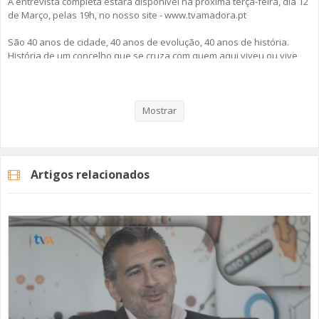
A entrevista completa estará disponível na próxima terça-feira, dia 12
de Março, pelas 19h, no nosso site - www.tvamadora.pt
São 40 anos de cidade, 40 anos de evolução, 40 anos de história.
História de um concelho que se cruza com quem aqui viveu ou vive,
trabalhou ou ainda trabalha.
"Discurso Direto - 40 Anos, 40 Entrevistas" é o nome da nova rubrica
da TVAMADORA onde vai poder ouvir sem filtros pessoas que sejam
Mostrar
da Amadora, que vivam ou trabalhem nesta cidade e que têm tanto
para contar.
Fique Atento!
Artigos relacionados
#discursodireto
#amadora40anos
#tvamadora
#heldertavares
Categorias
Programas
Discurso Direto