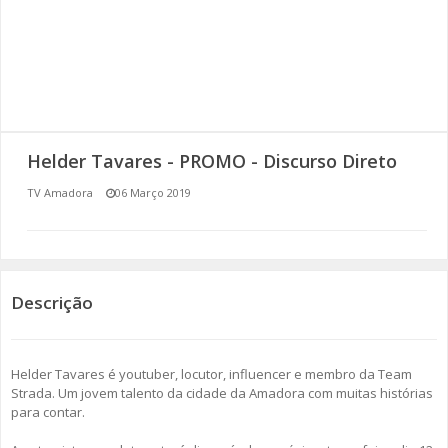
SOMOS TODOS EUROPEUS
ENCONTROS IMAGINÁRIOS
AMADORA LIGA À RESILIÊNCIA
Helder Tavares - PROMO - Discurso Direto
VEMOS OUVIMOS E LEMOS
TV Amadora
06 Março 2019
(RE) PENSAMENTOS
ECOMOVE-TE
Descrição
HISTÓRIAS DE ABRIL
Helder Tavares é youtuber, locutor, influencer e membro da Team
Strada. Um jovem talento da cidade da Amadora com muitas histórias
para contar.