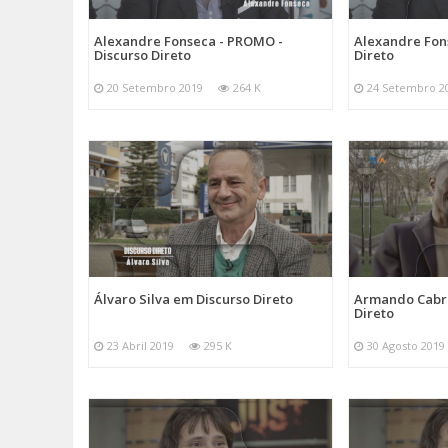
Alexandre Fonseca - PROMO -
Alexandre Fon
Discurso Direto
Direto
20 Setembro 2019
264 K
24 Setembro 2
Álvaro Silva em Discurso Direto
Armando Cabra
Direto
23 Abril 2019
295 K
30 Agosto 2019