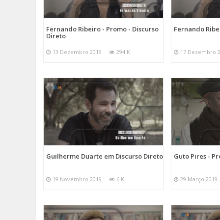
Fernando Ribeiro - Promo - Discurso
Fernando Ribei
Direto
13 Dezembro 2019
294 K
17 Dezembro 
Guilherme Duarte em Discurso Direto
Guto Pires - P
19 Novembro 2019
6 K
29 Março 2019