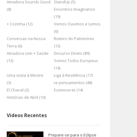
Amadora Sounds Good
StandUp (5)
(8)
Encontros Imaginarios
(19)
+ Cozinha (12)
Vemos Ouvimos e Lemos
(6)
Conversas na Nossa
Roteiro do Património
Terra (6)
(13)
Amadora com + Saúde
Discurso Direto (89)
(13)
Somos Todos Europeus
(14)
Uma visita à Mestre
Liga à Resiliência (17)
(3)
re pensamentos (48)
El Chaval (3)
Ecomove-te (14)
Histórias de Abril (10)
Videos Recentes
Prepare-se para o Eclipse