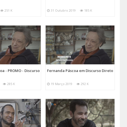
251 K
31 Outubro 2019
185 K
oa - PROMO - Discurso
Fernanda Páscoa em Discurso Direto
285 K
19 Março 2019
292 K