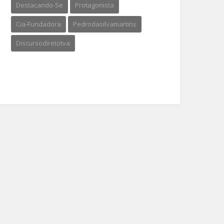
Destacando-Se
Protagonista
Cia-Fundadora
Pedrodasilvamartins
Discursodiretotva