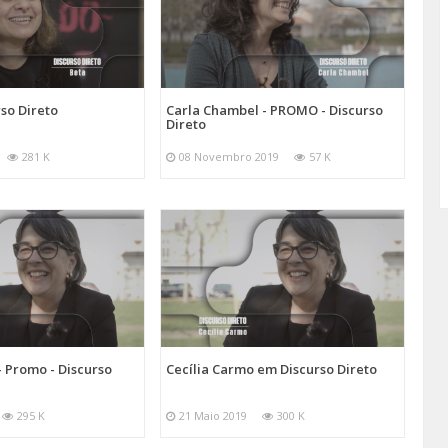
so Direto
Carla Chambel - PROMO - Discurso
Direto
281 K
08 Novembro 2019
57 K
- Promo - Discurso
Cecília Carmo em Discurso Direto
295 K
21 Maio 2019
300 K