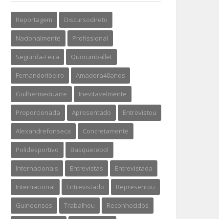
Reportagem
Discursodireto
Nacionalmente
Profissional
Segunda-Feira
Quorumballet
Fernandoribeiro
Amadora40anos
Guilhermeduarte
Inevitavelmente
Proporcionada
Apresentado
Entrevistou
Alexandrefonseca
Concretamente
Polidesportivo
Basquetebol
Internacionais
Entrevistas
Entrevistada
Internacional
Entrevistado
Representou
Guineenses
Trabalhou
Reconhecidos