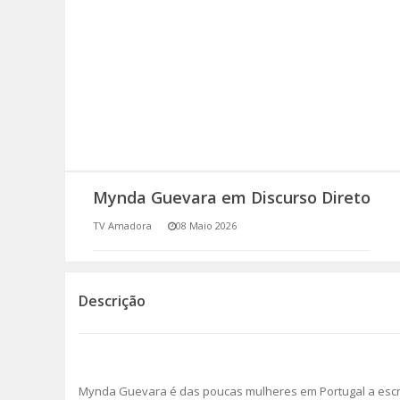
SOMOS TODOS EUROPEUS
ENCONTROS IMAGINÁRIOS
AMADORA LIGA À RESILIÊNCIA
VEMOS OUVIMOS E LEMOS
Mynda Guevara em Discurso Direto
(RE) PENSAMENTOS
TV Amadora
08 Maio 2026
ECOMOVE-TE
HISTÓRIAS DE ABRIL
Descrição
Mynda Guevara é das poucas mulheres em Portugal a escre