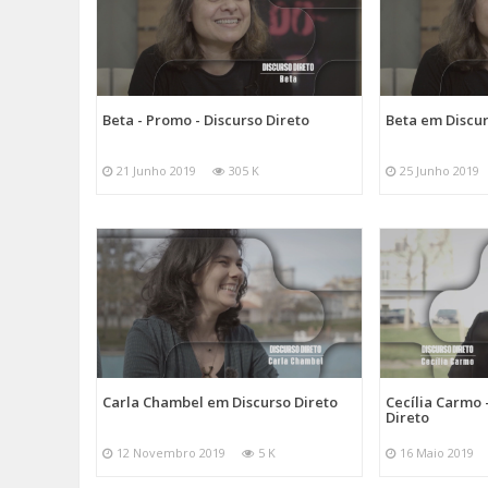
Beta - Promo - Discurso Direto
Beta em Discur
21 Junho 2019
305 K
25 Junho 2019
Carla Chambel em Discurso Direto
Cecília Carmo 
Direto
12 Novembro 2019
5 K
16 Maio 2019