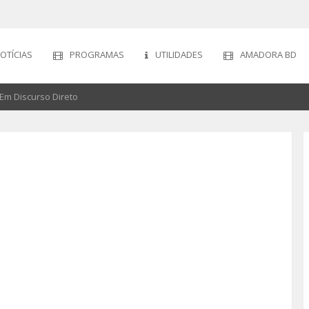
OTÍCIAS
PROGRAMAS
UTILIDADES
AMADORA BD
m Discurso Direto