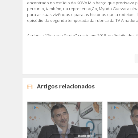
encontrado no estúdio da KOVA M o berço que precisava 
percurso, também, na representação, Mynda Guevara olha
para as suas vivências e para as histórias que a rodeiam
episódio da segunda temporada da rubrica da TV Amadora 
A rubrica "Discurso Direto" surgiu em 2019, no âmbito do
conjunto de convidados que trazem a Amadora no coração
Fique Atento!
#discursodireto
#tvamadora
#myndaguevara
Artigos relacionados
Categorias
Programas
Discurso Direto