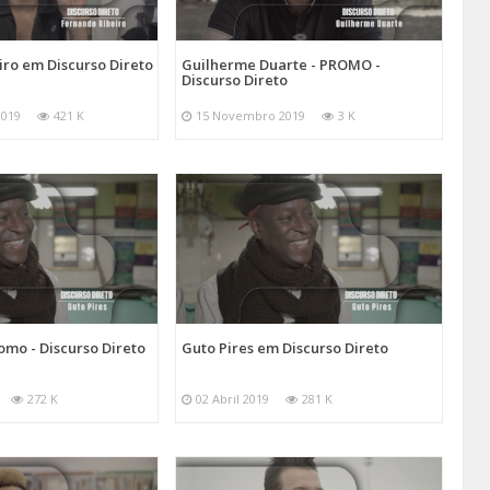
ro em Discurso Direto
Guilherme Duarte - PROMO -
Discurso Direto
2019
421 K
15 Novembro 2019
3 K
romo - Discurso Direto
Guto Pires em Discurso Direto
272 K
02 Abril 2019
281 K