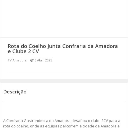
SOMOS TODOS EUROPEUS
ENCONTROS IMAGINÁRIOS
AMADORA LIGA À RESILIÊNCIA
Rota do Coelho Junta Confraria da Amadora
VEMOS OUVIMOS E LEMOS
e Clube 2 CV
TV Amadora
16 Abril 2025
(RE) PENSAMENTOS
ECOMOVE-TE
HISTÓRIAS DE ABRIL
Descrição
A Confraria Gastronómica da Amadora desafiou o clube 2CV para a
rota do coelho, onde as equipas percorrem a cidade da Amadora e