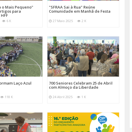
a o Mais Pequeno"
"SFRAA Sai à Rua" Reúne
u a disponibilizar os dados por concelho. Recorde-se
rtigos para
Comunidade em Manhã de Festa
 HFF
esta divulgação de dados por município, tendo sido
6 K
27 Maio 2025
2 K
bidos. Desde o dia 4 de Julho, que a Amadora teve mais
ia. Segundo estes dados, a Amadora, com cerca de 180
s a ter 1% da população infectada, apresentando uma
Formam Laço Azul
700 Seniores Celebram 25 de Abril
com Almoço da Liberdade
118 K
24 Abril 2025
1 K