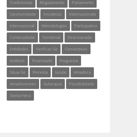
Tradicionais
Regulamento
Parlamento
Oportunidade
Iniciativas
Internazionale
Internacional
Metodologias
Participativo
Continuidade
Territorial
Direccionado
Entidades
Verificar-Se
Convectivos
Instituto
Financiado
Freguesia
Situa-Se
Floresta
Iacute
Amadora
Amadorenses
Autarquia
Possibilidade
Sexta-Feira