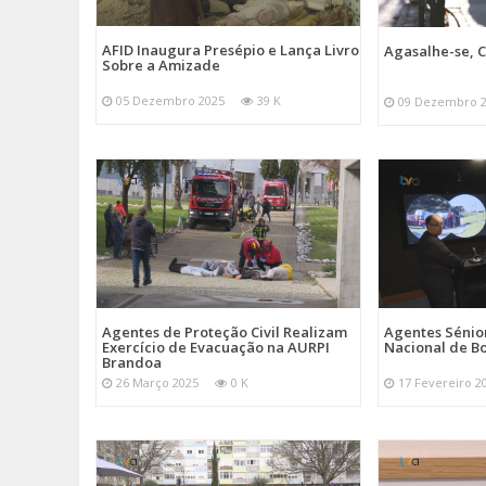
AFID Inaugura Presépio e Lança Livro
Agasalhe-se, C
Sobre a Amizade
05 Dezembro 2025
39 K
09 Dezembro 
Agentes de Proteção Civil Realizam
Agentes Sénior
Exercício de Evacuação na AURPI
Nacional de B
Brandoa
26 Março 2025
0 K
17 Fevereiro 2