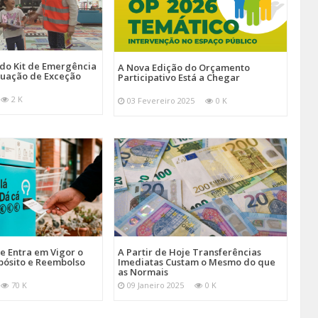
 do Kit de Emergência
A Nova Edição do Orçamento
tuação de Exceção
Participativo Está a Chegar
2 K
03 Fevereiro 2025
0 K
je Entra em Vigor o
A Partir de Hoje Transferências
pósito e Reembolso
Imediatas Custam o Mesmo do que
as Normais
70 K
09 Janeiro 2025
0 K