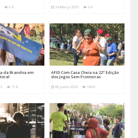
0 K
24 Março 2025
0 K
ira da Brandoa em
AFID Com Casa Cheia na 22ª Edição
toral
dos Jogos Sem Fronteiras
25
11 K
08 Junho 2026
164 K