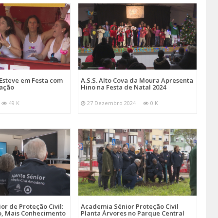
Esteve em Festa com
A.S.S. Alto Cova da Moura Apresenta
mação
Hino na Festa de Natal 2024
49 K
27 Dezembro 2024
0 K
r de Proteção Civil:
Academia Sénior Proteção Civil
, Mais Conhecimento
Planta Árvores no Parque Central