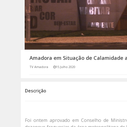
SOMOS TODOS EUROPEUS
ENCONTROS IMAGINÁRIOS
AMADORA LIGA À RESILIÊNCIA
VEMOS OUVIMOS E LEMOS
Amadora em Situação de Calamidade at
(RE) PENSAMENTOS
TV Amadora
15 Julho 2020
ECOMOVE-TE
HISTÓRIAS DE ABRIL
Descrição
Foi ontem aprovado em Conselho de Ministr