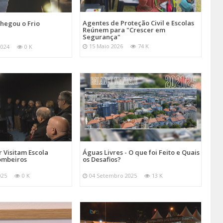
Agentes de Proteção Civil e Escolas
hegou o Frio
Reúnem para "Crescer em
Segurança"
15 Maio 2026
74 K
2024
0 K
 Visitam Escola
Águas Livres - O que foi Feito e Quais
ombeiros
os Desafios?
025
0 K
04 Setembro 2025
13 K