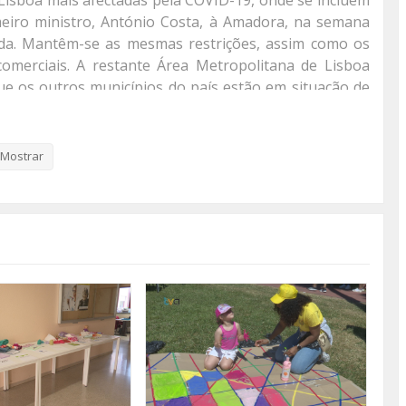
Lisboa mais afectadas pela COVID-19, onde se incluem
meiro ministro, António Costa, à Amadora, na semana
ada. Mantêm-se as mesmas restrições, assim como os
omerciais. A restante Área Metropolitana de Lisboa
e os outros municípios do país estão em situação de
 de se verificar uma tendência decrescente do número
Mostrar
es do território nacional, regista-se uma incidência
ação Regional de Saúde de Lisboa e Vale do Tejo,
olitana de Lisboa", pode ler-se no comunicado do
 ontem.
 os autarcas de Lisboa, Amadora, Sintra, Loures e
referiu que a incidência de novos casos por 100 mil
 para os 121. "Em todos estes cinco concelhos, nos
ncia decrescente dos novos casos. Esta é uma tendência
ições de ficar descansados, ela carece de um forte
ência.