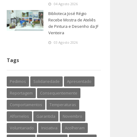
04 Agosto 2026
Biblioteca José Régio
Recebe Mostra de Ateliês
de Pintura e Desenho da JF
Venteira
03 Agosto 2026
Tags
Pedimos
Solidariedade
Apresentado
Reportagem
Consequentemente
Comportamentos
Temperaturas
Alfornelos
Garantida
Novembro
Voluntariado
Iniciativa
Acolheram