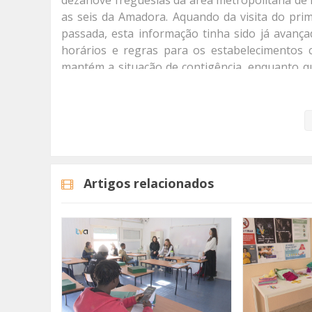
dezanove freguesias da área metropolitana de 
as seis da Amadora. Aquando da visita do pri
passada, esta informação tinha sido já avanç
horários e regras para os estabelecimentos c
mantém a situação de contigência, enquanto qu
alerta.
"Esta decisão tem em consideração que, apesar
de novos casos de doença na maioria das regiõ
persistente em algumas áreas da Administr
concretamente na zona Norte da Área Metrop
Artigos relacionados
conselho de ministros extraordinário, realizado
Na segunda-feira, depois de uma reunião com
Odivelas, a Ministra Mariana Vieira da Silva 
habitantes nestes territórios desceu dos 154
últimos sete dias, pode-se verificar uma tendê
que importa consolidar e não estamos em cond
acompanhamento", afirmou a ministra da presid