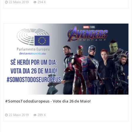
22 Maio 2019
294 K
#SomosTodosEuropeus - Vote dia 26 de Maio!
22 Maio 2019
289 K