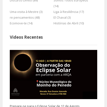
Discurso Direto (89)
Somos Todos Europeus
(14)
Uma visita à Mestre (3)
Liga à Resiliência (17)
re pensamentos (48)
El Chaval (3)
Ecomove-te (14)
Histórias de Abril (10)
Videos Recentes
Prepare-se para o Eclipse Solar de 12 de Agosto