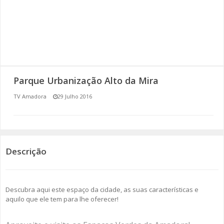
SOMOS TODOS EUROPEUS
ENCONTROS IMAGINÁRIOS
AMADORA LIGA À RESILIÊNCIA
Parque Urbanização Alto da Mira
VEMOS OUVIMOS E LEMOS
TV Amadora
29 Julho 2016
(RE) PENSAMENTOS
ECOMOVE-TE
Descrição
HISTÓRIAS DE ABRIL
Descubra aqui este espaço da cidade, as suas características e
aquilo que ele tem para lhe oferecer!