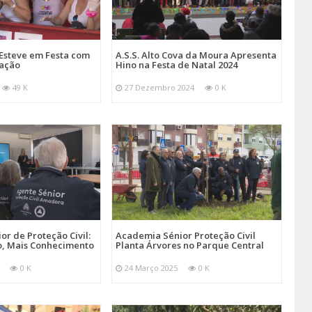
Esteve em Festa com
A.S.S. Alto Cova da Moura Apresenta
mação
Hino na Festa de Natal 2024
49 K
27 Dezembro 2024
0 K
r de Proteção Civil:
Academia Sénior Proteção Civil
, Mais Conhecimento
Planta Árvores no Parque Central
0 K
24 Março 2025
0 K