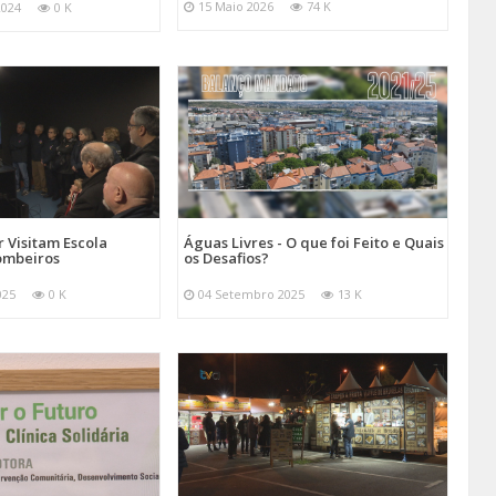
15 Maio 2026
74 K
2024
0 K
 Visitam Escola
Águas Livres - O que foi Feito e Quais
ombeiros
os Desafios?
025
0 K
04 Setembro 2025
13 K