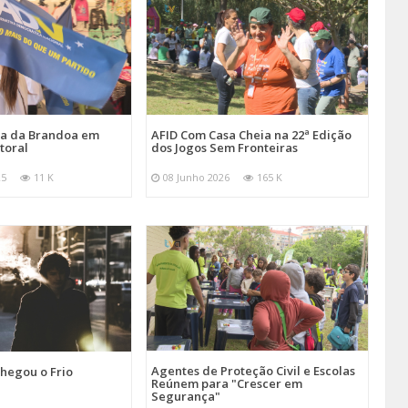
ira da Brandoa em
AFID Com Casa Cheia na 22ª Edição
toral
dos Jogos Sem Fronteiras
25
11 K
08 Junho 2026
165 K
Agentes de Proteção Civil e Escolas
hegou o Frio
Reúnem para "Crescer em
Segurança"