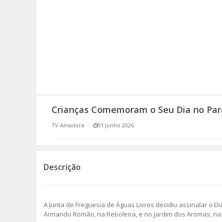
SOMOS TODOS EUROPEUS
ENCONTROS IMAGINÁRIOS
AMADORA LIGA À RESILIÊNCIA
VEMOS OUVIMOS E LEMOS
Crianças Comemoram o Seu Dia no Pa
(RE) PENSAMENTOS
TV Amadora
01 Junho 2026
ECOMOVE-TE
HISTÓRIAS DE ABRIL
Descrição
A Junta de Freguesia de Águas Livres decidiu assinalar o Dia
Armando Romão, na Reboleira, e no Jardim dos Aromas, na