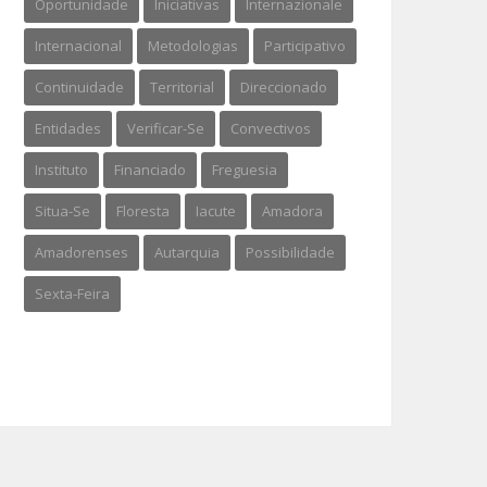
Oportunidade
Iniciativas
Internazionale
Internacional
Metodologias
Participativo
Continuidade
Territorial
Direccionado
Entidades
Verificar-Se
Convectivos
Instituto
Financiado
Freguesia
Situa-Se
Floresta
Iacute
Amadora
Amadorenses
Autarquia
Possibilidade
Sexta-Feira