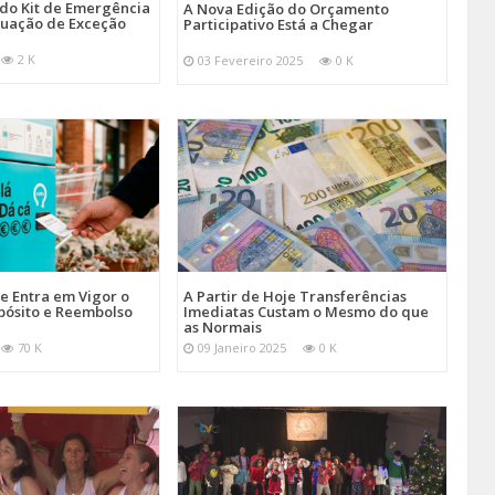
 do Kit de Emergência
A Nova Edição do Orçamento
tuação de Exceção
Participativo Está a Chegar
2 K
03 Fevereiro 2025
0 K
je Entra em Vigor o
A Partir de Hoje Transferências
pósito e Reembolso
Imediatas Custam o Mesmo do que
as Normais
70 K
09 Janeiro 2025
0 K