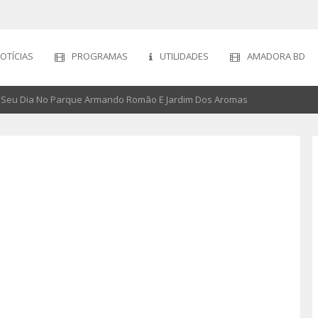
OTÍCIAS
PROGRAMAS
UTILIDADES
AMADORA BD
Seu Dia No Parque Armando Romão E Jardim Dos Aromas