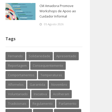
CM Amadora Promove
Workshops de Apoio ao
Cuidador Informal
05 Agosto 2026
Tags
Fernando
Solidariedade
Apresentado
Reportagem
Consequentemente
Comportamentos
Temperaturas
Alfornelos
Garantida
Novembro
Voluntariado
Iniciativa
Acolheram
Tradicionais
Regulamento
Parlamento