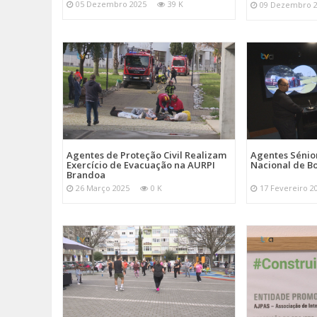
05 Dezembro 2025
39 K
09 Dezembro 
Agentes de Proteção Civil Realizam
Agentes Sénior
Exercício de Evacuação na AURPI
Nacional de B
Brandoa
26 Março 2025
0 K
17 Fevereiro 2