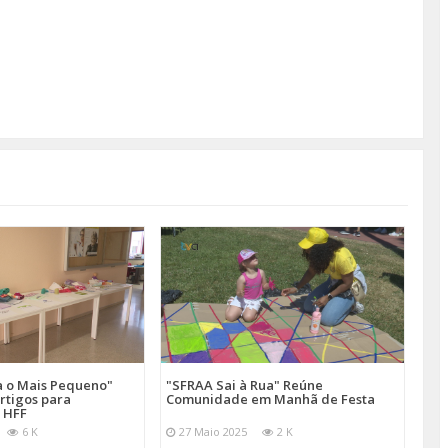
a o Mais Pequeno"
"SFRAA Sai à Rua" Reúne
rtigos para
Comunidade em Manhã de Festa
 HFF
6 K
27 Maio 2025
2 K