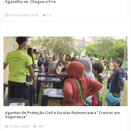
Agasalhe-se, Chegou o Frio
09 Dezembro 2024
0 K
Agentes de Proteção Civil e Escolas Reúnem para "Crescer em
Segurança"
15 Maio 2026
74 K