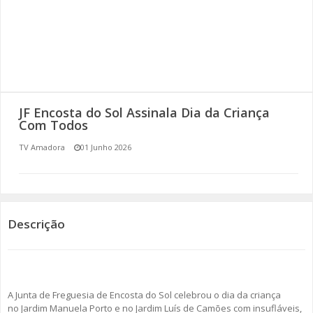
SOMOS TODOS EUROPEUS
ENCONTROS IMAGINÁRIOS
AMADORA LIGA À RESILIÊNCIA
JF Encosta do Sol Assinala Dia da Criança
VEMOS OUVIMOS E LEMOS
Com Todos
TV Amadora
01 Junho 2026
(RE) PENSAMENTOS
ECOMOVE-TE
HISTÓRIAS DE ABRIL
Descrição
A Junta de Freguesia de Encosta do Sol celebrou o dia da criança
no Jardim Manuela Porto e no Jardim Luís de Camões com insufláveis,