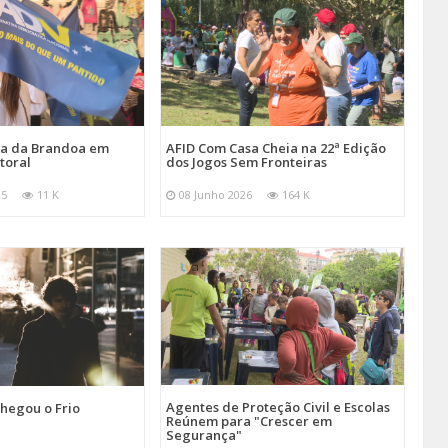
ira da Brandoa em
AFID Com Casa Cheia na 22ª Edição
toral
dos Jogos Sem Fronteiras
25
11 K
08 Junho 2026
164 K
Agentes de Proteção Civil e Escolas
hegou o Frio
Reúnem para "Crescer em
Segurança"