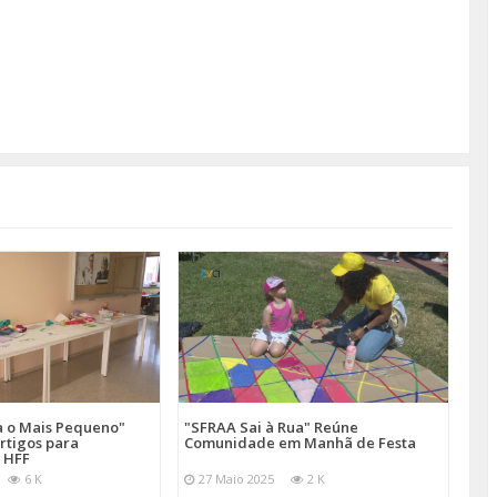
a o Mais Pequeno"
"SFRAA Sai à Rua" Reúne
rtigos para
Comunidade em Manhã de Festa
 HFF
6 K
27 Maio 2025
2 K