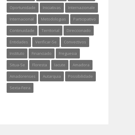
Oportunidade
Iniciativas
Internazionale
Internacional
Metodologias
Participativo
Continuidade
Territorial
Direccionado
Entidades
Verificar-Se
Convectivos
Instituto
Financiado
Freguesia
Situa-Se
Floresta
Iacute
Amadora
Amadorenses
Autarquia
Possibilidade
Sexta-Feira