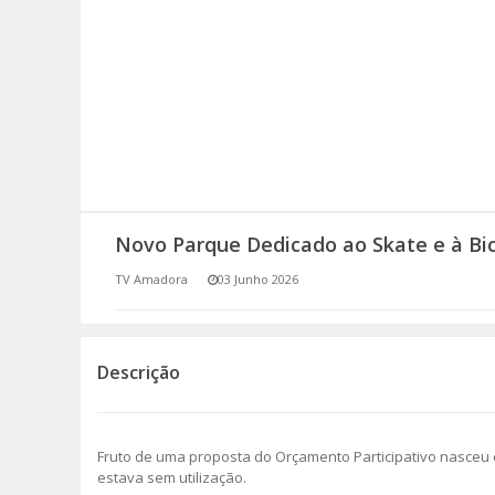
SOMOS TODOS EUROPEUS
ENCONTROS IMAGINÁRIOS
AMADORA LIGA À RESILIÊNCIA
VEMOS OUVIMOS E LEMOS
Novo Parque Dedicado ao Skate e à Bic
(RE) PENSAMENTOS
TV Amadora
03 Junho 2026
ECOMOVE-TE
HISTÓRIAS DE ABRIL
Descrição
Fruto de uma proposta do Orçamento Participativo nasceu 
estava sem utilização.