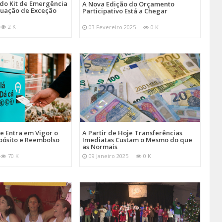
 do Kit de Emergência
A Nova Edição do Orçamento
tuação de Exceção
Participativo Está a Chegar
2 K
03 Fevereiro 2025
0 K
je Entra em Vigor o
A Partir de Hoje Transferências
pósito e Reembolso
Imediatas Custam o Mesmo do que
as Normais
70 K
09 Janeiro 2025
0 K