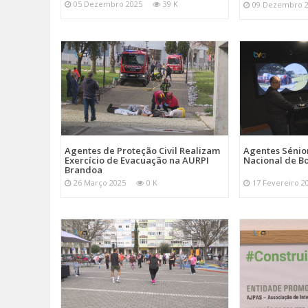
05 Dezembro 2025
39 K
09 Dezembro 
Agentes de Proteção Civil Realizam
Agentes Sénior
Exercício de Evacuação na AURPI
Nacional de B
Brandoa
26 Março 2025
0 K
17 Fevereiro 2