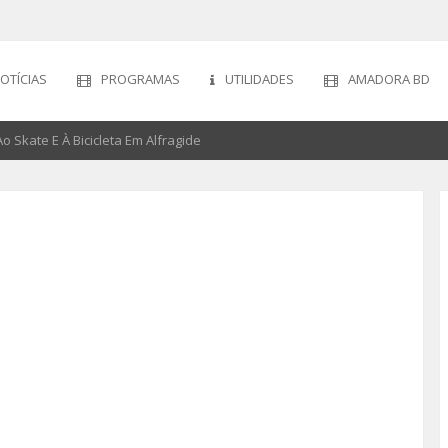
OTÍCIAS
PROGRAMAS
UTILIDADES
AMADORA BD
 Skate E À Bicicleta Em Alfragide