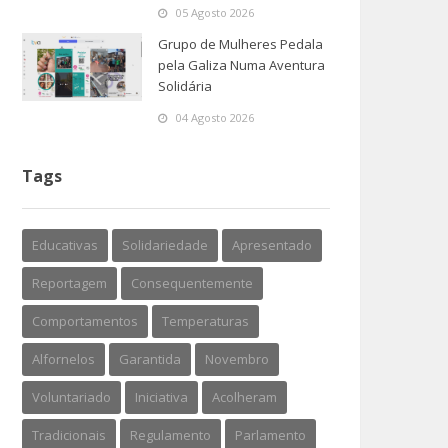
05 Agosto 2026
Grupo de Mulheres Pedala
pela Galiza Numa Aventura
Solidária
04 Agosto 2026
Tags
Educativas
Solidariedade
Apresentado
Reportagem
Consequentemente
Comportamentos
Temperaturas
Alfornelos
Garantida
Novembro
Voluntariado
Iniciativa
Acolheram
Tradicionais
Regulamento
Parlamento