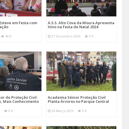
Esteve em Festa com
A.S.S. Alto Cova da Moura Apresenta
mação
Hino na Festa de Natal 2024
49 K
27 Dezembro 2024
0 K
r de Proteção Civil:
Academia Sénior Proteção Civil
, Mais Conhecimento
Planta Árvores no Parque Central
0 K
24 Março 2025
0 K