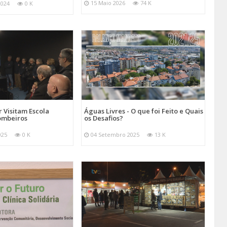
15 Maio 2026
74 K
2024
0 K
 Visitam Escola
Águas Livres - O que foi Feito e Quais
ombeiros
os Desafios?
025
0 K
04 Setembro 2025
13 K