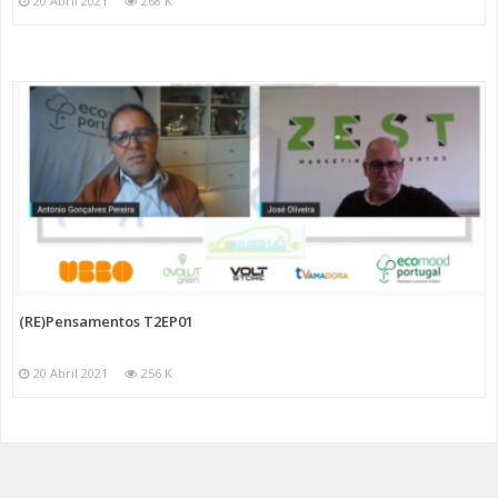
20 Abril 2021
268 K
(RE)Pensamentos T2EP01
20 Abril 2021
256 K