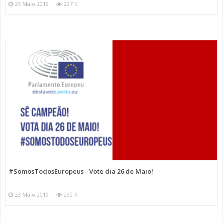
23 Maio 2019
297 K
#SomosTodosEuropeus - Vote dia 26 de Maio!
23 Maio 2019
290 K