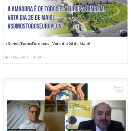
#SomosTodosEuropeus - Vote dia 26 de Maio!
24 Maio 2019
301 K