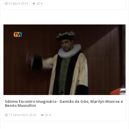
01 Abril 2014
20 K
Sétimo Encontro Imaginário - Damião de Góis, Marilyn Monroe e
Benito Mussollini
11 Setembro 2014
20 K