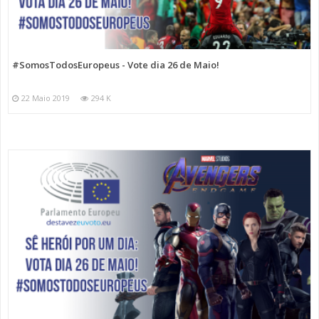
#SomosTodosEuropeus - Vote dia 26 de Maio!
22 Maio 2019
294 K