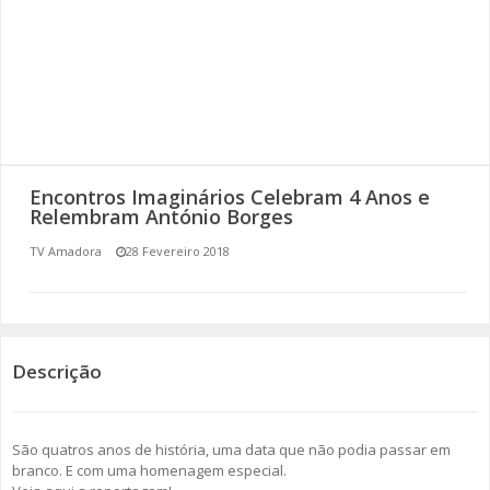
SOMOS TODOS EUROPEUS
ENCONTROS IMAGINÁRIOS
AMADORA LIGA À RESILIÊNCIA
VEMOS OUVIMOS E LEMOS
Encontros Imaginários Celebram 4 Anos e
Relembram António Borges
(RE) PENSAMENTOS
TV Amadora
28 Fevereiro 2018
ECOMOVE-TE
HISTÓRIAS DE ABRIL
Descrição
São quatros anos de história, uma data que não podia passar em
branco. E com uma homenagem especial.