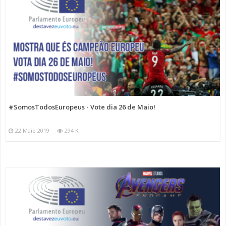
#SomosTodosEuropeus - Vote dia 26 de Maio!
22 Maio 2019
294 K