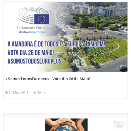
#SomosTodosEuropeus - Vote dia 26 de Maio!
24 Maio 2019
301 K