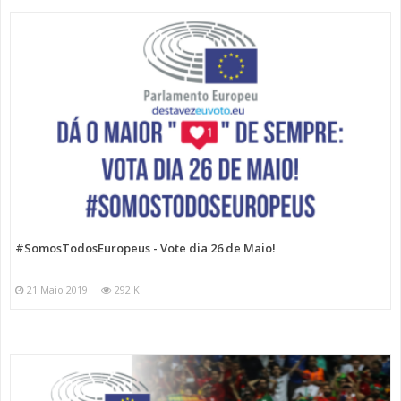
#SomosTodosEuropeus - Vote dia 26 de Maio!
21 Maio 2019
292 K