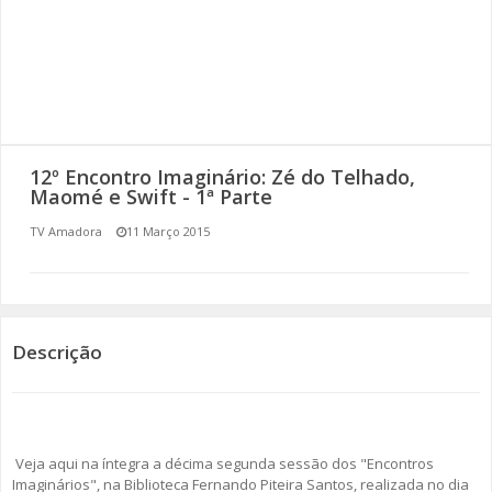
SOMOS TODOS EUROPEUS
ENCONTROS IMAGINÁRIOS
AMADORA LIGA À RESILIÊNCIA
12º Encontro Imaginário: Zé do Telhado,
VEMOS OUVIMOS E LEMOS
Maomé e Swift - 1ª Parte
TV Amadora
11 Março 2015
(RE) PENSAMENTOS
ECOMOVE-TE
HISTÓRIAS DE ABRIL
Descrição
Veja aqui na íntegra a décima segunda sessão dos "Encontros
Imaginários", na Biblioteca Fernando Piteira Santos, realizada no dia