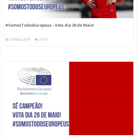
#SomosTodosEuropeus - Vote dia 26 de Maio!
23 Maio 2019
297 K