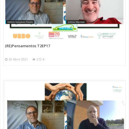
(RE)Pensamentos T2EP17
20 Abril 2021
272 K