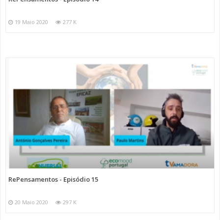
19 Maio 2020
277 K
RePensamentos - Episódio 15
20 Maio 2020
297 K