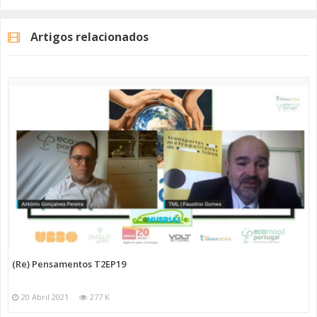
Categorias
Programas
Re Pensamentos
Artigos relacionados
(Re) Pensamentos T2EP19
20 Abril 2021
277 K