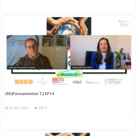
(RE)Pensamentos T2 EP14
20 Abril 2021
269 K