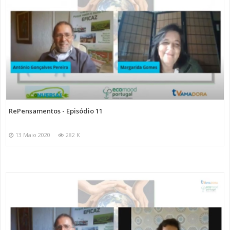
RePensamentos - Episódio 11
13 Maio 2020
282 K