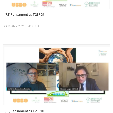
(RE)Pensamentos T2EP09
20 Abril 2021
258 K
(RE)Pensamentos T2EP10