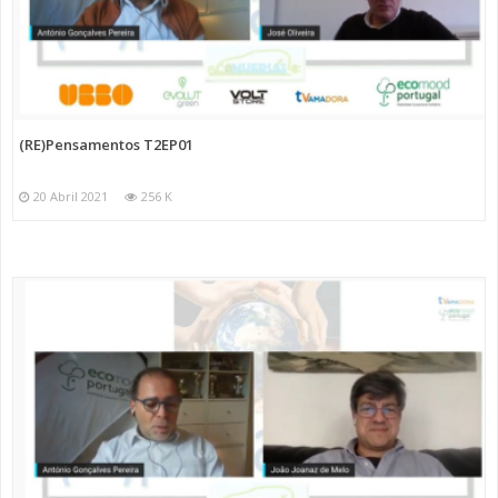
(RE)Pensamentos T2EP01
20 Abril 2021
256 K