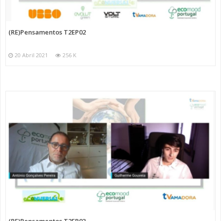
(RE)Pensamentos T2EP02
20 Abril 2021
256 K
(RE)Pensamentos T2EP03