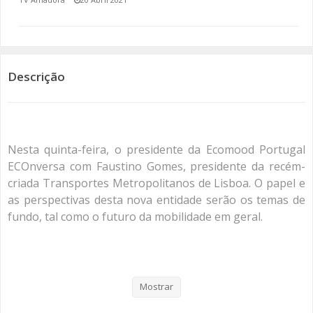
SOMOS TODOS EUROPEUS
ENCONTROS IMAGINÁRIOS
Descrição
AMADORA LIGA À RESILIÊNCIA
VEMOS OUVIMOS E LEMOS
Nesta quinta-feira, o presidente da Ecomood Portugal
(RE) PENSAMENTOS
ECOnversa com Faustino Gomes, presidente da recém-
criada Transportes Metropolitanos de Lisboa. O papel e
ECOMOVE-TE
as perspectivas desta nova entidade serão os temas de
fundo, tal como o futuro da mobilidade em geral.
HISTÓRIAS DE ABRIL
#mobilidadesustentável?
#cidadania?
#MundoPósCovid
Mostrar