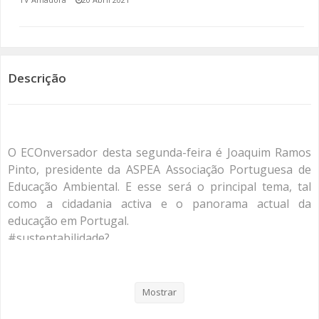
SOMOS TODOS EUROPEUS
ENCONTROS IMAGINÁRIOS
Descrição
AMADORA LIGA À RESILIÊNCIA
VEMOS OUVIMOS E LEMOS
O ECOnversador desta segunda-feira é Joaquim Ramos
(RE) PENSAMENTOS
Pinto, presidente da ASPEA Associação Portuguesa de
Educação Ambiental. E esse será o principal tema, tal
ECOMOVE-TE
como a cidadania activa e o panorama actual da
educação em Portugal.
HISTÓRIAS DE ABRIL
#sustentabilidade?
#educação?
#educaçãoambiental?
#cidadania?
Mostrar
#MundoPósCovid